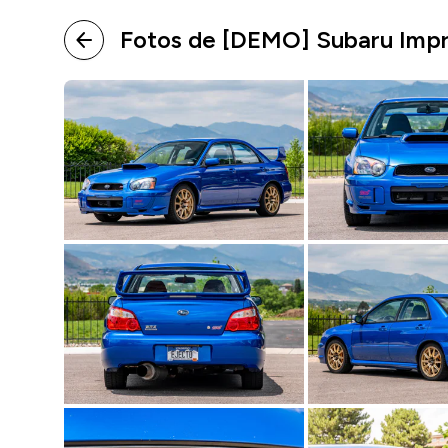
Fotos de [DEMO] Subaru Imp
arrow_back