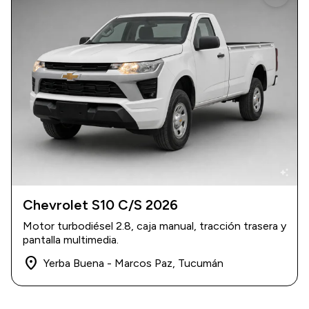
auto_awesome
Chevrolet S10 C/S 2026
2026
|
0 km
Motor turbodiésel 2.8, caja manual, tracción trasera y
$ 46.000.000
pantalla multimedia.
place
Yerba Buena - Marcos Paz, Tucumán