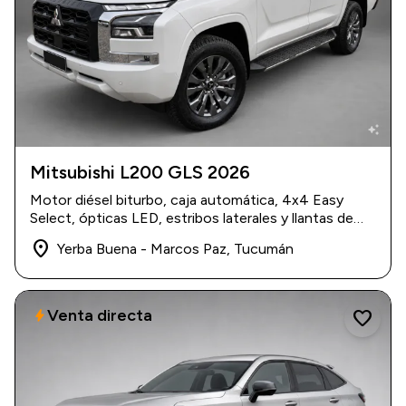
auto_awesome
Mitsubishi L200 GLS 2026
2026
|
0 km
Motor diésel biturbo, caja automática, 4x4 Easy
$ 47.500
Select, ópticas LED, estribos laterales y llantas de
aleación.
place
Yerba Buena - Marcos Paz, Tucumán
Venta directa
bolt
favorite