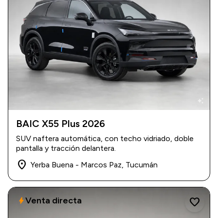
auto_awesome
BAIC X55 Plus 2026
2026
|
0 km
SUV naftera automática, con techo vidriado, doble
USD 43.700
pantalla y tracción delantera.
place
Yerba Buena - Marcos Paz, Tucumán
Venta directa
bolt
favorite