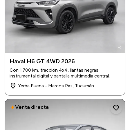
auto_awesome
Haval H6 GT 4WD 2026
2026
|
1.700 km
Con 1.700 km, tracción 4x4, llantas negras,
USD 44.000
instrumental digital y pantalla multimedia central.
place
Yerba Buena - Marcos Paz, Tucumán
Venta directa
bolt
favorite