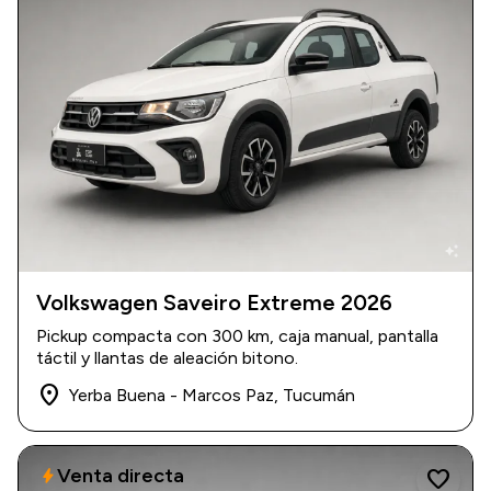
auto_awesome
Volkswagen Saveiro Extreme 2026
2026
|
300 km
Pickup compacta con 300 km, caja manual, pantalla
$ 38.000.000
táctil y llantas de aleación bitono.
place
Yerba Buena - Marcos Paz, Tucumán
Venta directa
bolt
favorite