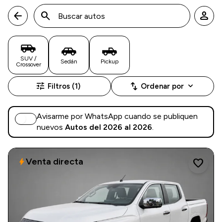
arrow_back
search
person
SUV /
Sedán
Pickup
Crossover
tune
swap_vert
keyboard_arrow_down
Filtros (1)
Ordenar por
Avisarme por WhatsApp cuando se publiquen
nuevos
Autos del 2026 al 2026
.
Venta directa
bolt
favorite