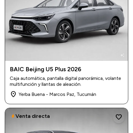
auto_awesome
BAIC Beijing U5 Plus 2026
2026
|
0 km
Caja automática, pantalla digital panorámica, volante
USD 26.800
multifunción y llantas de aleación.
place
Yerba Buena - Marcos Paz, Tucumán
Venta directa
bolt
favorite