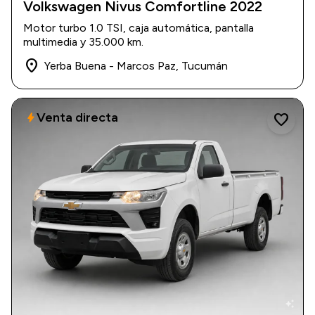
Volkswagen Nivus Comfortline 2022
2022
|
35.000 km
Motor turbo 1.0 TSI, caja automática, pantalla
$ 28.000.000
multimedia y 35.000 km.
place
Yerba Buena - Marcos Paz, Tucumán
Venta directa
bolt
favorite
auto_awesome