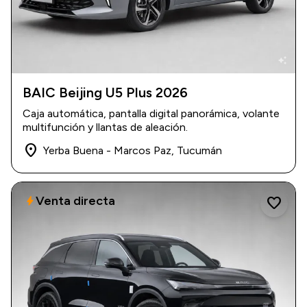
auto_awesome
BAIC Beijing U5 Plus 2026
2026
|
0 km
Caja automática, pantalla digital panorámica, volante
USD 26.800
multifunción y llantas de aleación.
place
Yerba Buena - Marcos Paz, Tucumán
Venta directa
bolt
favorite