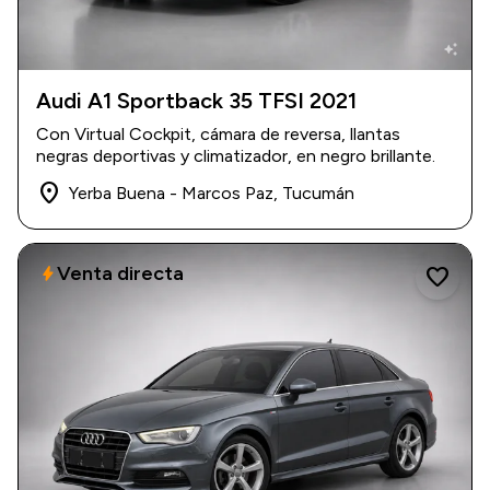
auto_awesome
Audi A1 Sportback 35 TFSI 2021
2021
|
135.000 km
Con Virtual Cockpit, cámara de reversa, llantas
USD 23.500
negras deportivas y climatizador, en negro brillante.
place
Yerba Buena - Marcos Paz, Tucumán
Venta directa
bolt
favorite