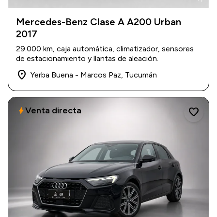
Mercedes-Benz Clase A A200 Urban
2017
2017
|
29.000 km
USD 26.000
29.000 km, caja automática, climatizador, sensores
de estacionamiento y llantas de aleación.
place
Yerba Buena - Marcos Paz, Tucumán
Venta directa
bolt
favorite