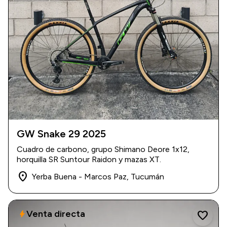
GW Snake 29 2025
$ 3.500.000
Cuadro de carbono, grupo Shimano Deore 1x12,
horquilla SR Suntour Raidon y mazas XT.
place
Yerba Buena - Marcos Paz, Tucumán
Venta directa
bolt
favorite