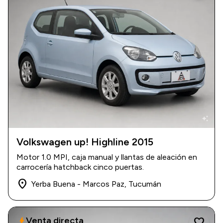
auto_awesome
Volkswagen up! Highline 2015
2015
|
140.000 km
Motor 1.0 MPI, caja manual y llantas de aleación en
$ 12.500.000
carrocería hatchback cinco puertas.
place
Yerba Buena - Marcos Paz, Tucumán
Venta directa
bolt
favorite