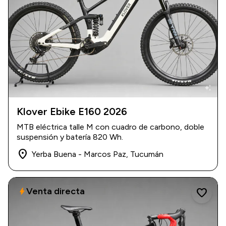
auto_awesome
Klover Ebike E160 2026
USD 4.800
MTB eléctrica talle M con cuadro de carbono, doble
suspensión y batería 820 Wh.
place
Yerba Buena - Marcos Paz, Tucumán
Venta directa
bolt
favorite