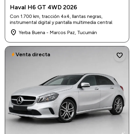
Haval H6 GT 4WD 2026
2026
|
1.700 km
Con 1.700 km, tracción 4x4, llantas negras,
USD 44.000
instrumental digital y pantalla multimedia central.
place
Yerba Buena - Marcos Paz, Tucumán
Venta directa
bolt
favorite
auto_awesome