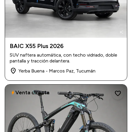
auto_awesome
BAIC X55 Plus 2026
2026
|
0 km
SUV naftera automática, con techo vidriado, doble
USD 43.700
pantalla y tracción delantera.
place
Yerba Buena - Marcos Paz, Tucumán
Venta directa
bolt
favorite