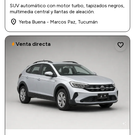
2021
|
98.000 km
SUV automático con motor turbo, tapizados negros,
$ 30.000.000
multimedia central y llantas de aleación.
place
Yerba Buena - Marcos Paz, Tucumán
Venta directa
bolt
favorite
auto_awesome