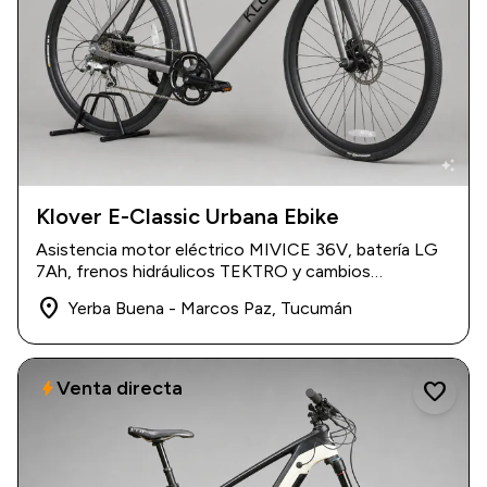
auto_awesome
Klover E-Classic Urbana Ebike
USD 1.200
Asistencia motor eléctrico MIVICE 36V, batería LG
7Ah, frenos hidráulicos TEKTRO y cambios
SUNRACE 8v.
place
Yerba Buena - Marcos Paz, Tucumán
Venta directa
bolt
favorite