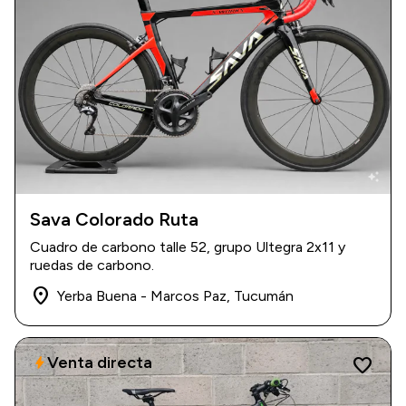
auto_awesome
Sava Colorado Ruta
USD 2.200
Cuadro de carbono talle 52, grupo Ultegra 2x11 y
ruedas de carbono.
place
Yerba Buena - Marcos Paz, Tucumán
Venta directa
bolt
favorite