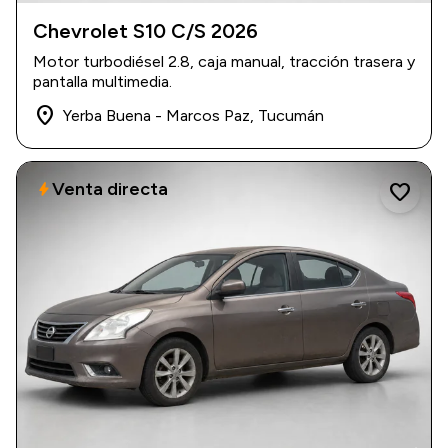
Chevrolet S10 C/S 2026
2026
|
0 km
Motor turbodiésel 2.8, caja manual, tracción trasera y
$ 46.000.000
pantalla multimedia.
place
Yerba Buena - Marcos Paz, Tucumán
Venta directa
bolt
favorite