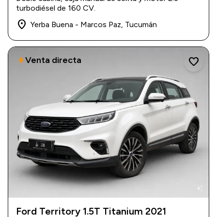
$ 30.000.000
turbodiésel de 160 CV.
place
Yerba Buena - Marcos Paz, Tucumán
Venta directa
bolt
favorite
auto_awesome
Ford Territory 1.5T Titanium 2021