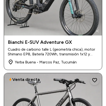
auto_awesome
Bianchi E-SUV Adventure GX
USD 6.000
Cuadro de carbono talle L (geometría chica), motor
Shimano EP8, Batería 720Wh, transmisión 1x12 y
suspensión RockShox.
place
Yerba Buena - Marcos Paz, Tucumán
Venta directa
bolt
favorite