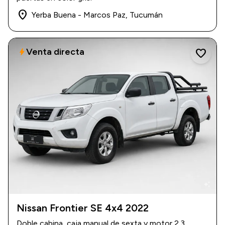
place
Yerba Buena - Marcos Paz, Tucumán
Venta directa
bolt
favorite
auto_awesome
Nissan Frontier SE 4x4 2022
2022
|
85.000 km
Doble cabina, caja manual de sexta y motor 2.3