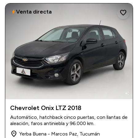
Venta directa
bolt
favorite
auto_awesome
Chevrolet Onix LTZ 2018
2018
|
96.000 km
Automático, hatchback cinco puertas, con llantas de
$ 15.600.000
aleación, faros antiniebla y 96.000 km.
place
Yerba Buena - Marcos Paz, Tucumán