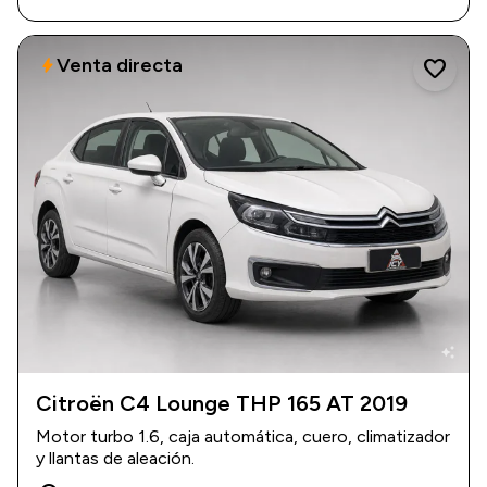
Venta directa
bolt
favorite
auto_awesome
Citroën C4 Lounge THP 165 AT 2019
2019
|
133.500 km
Motor turbo 1.6, caja automática, cuero, climatizador
$ 17.700.000
y llantas de aleación.