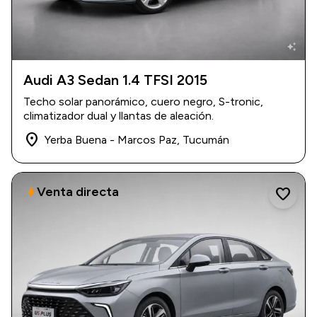
auto_awesome
Audi A3 Sedan 1.4 TFSI 2015
2015
|
117.000 km
Techo solar panorámico, cuero negro, S-tronic,
USD 16.000
climatizador dual y llantas de aleación.
place
Yerba Buena - Marcos Paz, Tucumán
Venta directa
bolt
favorite