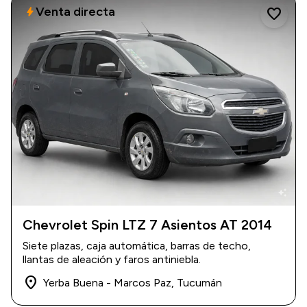
Venta directa
bolt
favorite
auto_awesome
Chevrolet Spin LTZ 7 Asientos AT 2014
2014
|
197.000 km
Siete plazas, caja automática, barras de techo,
$ 13.500.000
llantas de aleación y faros antiniebla.
place
Yerba Buena - Marcos Paz, Tucumán