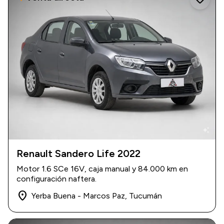
auto_awesome
Renault Sandero Life 2022
2022
|
84.000 km
Motor 1.6 SCe 16V, caja manual y 84.000 km en
$ 18.300.000
configuración naftera.
place
Yerba Buena - Marcos Paz, Tucumán