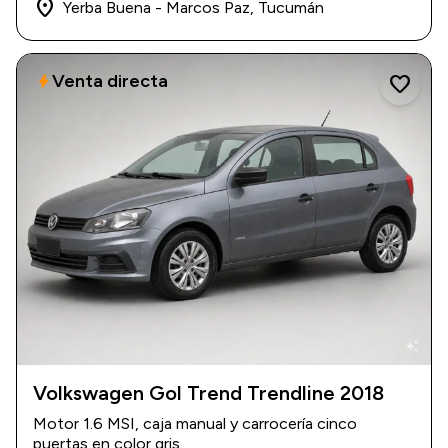
place
Yerba Buena - Marcos Paz, Tucumán
Venta directa
bolt
favorite
auto_awesome
Volkswagen Gol Trend Trendline 2018
2018
|
120.000 km
Motor 1.6 MSI, caja manual y carrocería cinco
$ 16.000.000
puertas en color gris.