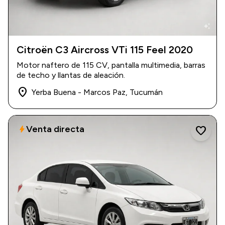
auto_awesome
Citroën C3 Aircross VTi 115 Feel 2020
2020
|
88.000 km
Motor naftero de 115 CV, pantalla multimedia, barras
$ 16.400.000
de techo y llantas de aleación.
place
Yerba Buena - Marcos Paz, Tucumán
Venta directa
bolt
favorite