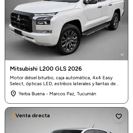
auto_awesome
Mitsubishi L200 GLS 2026
2026
|
0 km
Motor diésel biturbo, caja automática, 4x4 Easy
$ 47.500
Select, ópticas LED, estribos laterales y llantas de
aleación.
place
Yerba Buena - Marcos Paz, Tucumán
Venta directa
bolt
favorite