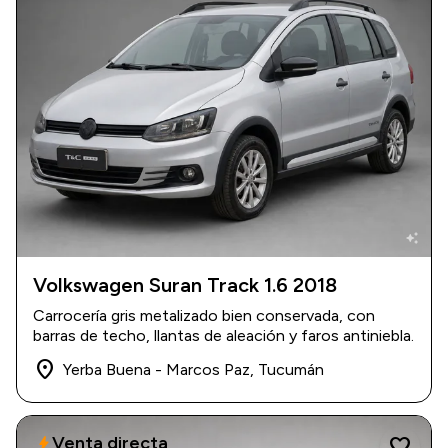
auto_awesome
Volkswagen Suran Track 1.6 2018
2018
|
116.000 km
Carrocería gris metalizado bien conservada, con
$ 18.000.000
barras de techo, llantas de aleación y faros antiniebla.
place
Yerba Buena - Marcos Paz, Tucumán
Venta directa
bolt
favorite