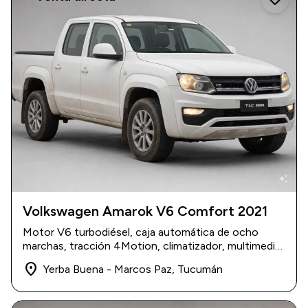
auto_awesome
Volkswagen Amarok V6 Comfort 2021
2021
|
79.000 km
Motor V6 turbodiésel, caja automática de ocho
$ 39.000.000
marchas, tracción 4Motion, climatizador, multimedia
y cobertor de caja.
place
Yerba Buena - Marcos Paz, Tucumán