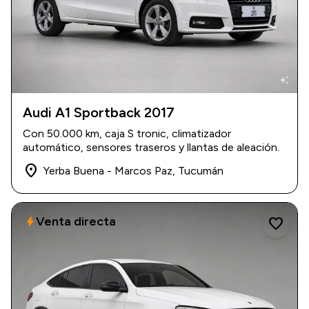
auto_awesome
Audi A1 Sportback 2017
2017
|
50.000 km
Con 50.000 km, caja S tronic, climatizador
USD 19.000
automático, sensores traseros y llantas de aleación.
place
Yerba Buena - Marcos Paz, Tucumán
Venta directa
bolt
favorite