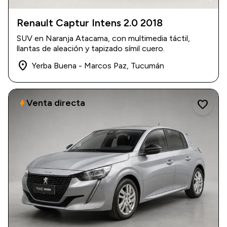
Renault Captur Intens 2.0 2018
2018
|
290.000 km
SUV en Naranja Atacama, con multimedia táctil,
$ 22.000.000
llantas de aleación y tapizado símil cuero.
place
Yerba Buena - Marcos Paz, Tucumán
Venta directa
bolt
favorite