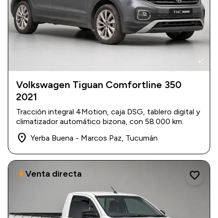
auto_awesome
Volkswagen Tiguan Comfortline 350
2021
2021
|
58.000 km
$ 46.500.000
Tracción integral 4Motion, caja DSG, tablero digital y
climatizador automático bizona, con 58.000 km.
place
Yerba Buena - Marcos Paz, Tucumán
Venta directa
bolt
favorite