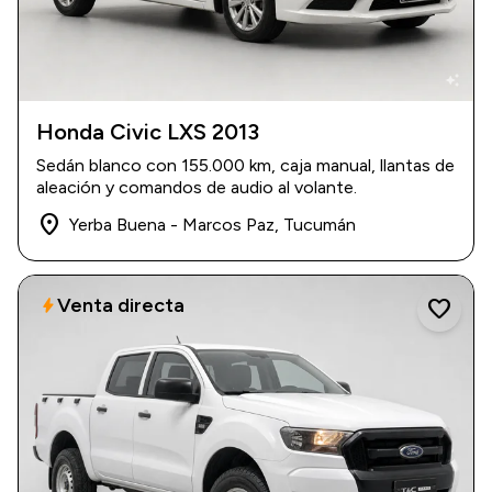
auto_awesome
Honda Civic LXS 2013
2013
|
155.000 km
Sedán blanco con 155.000 km, caja manual, llantas de
$ 17.000.000
aleación y comandos de audio al volante.
place
Yerba Buena - Marcos Paz, Tucumán
Venta directa
bolt
favorite