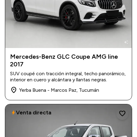
auto_awesome
Mercedes-Benz GLC Coupe AMG line
2017
2017
|
70.000 km
USD 41.000
SUV coupé con tracción integral, techo panorámico,
interior en cuero y alcántara y llantas negras.
place
Yerba Buena - Marcos Paz, Tucumán
Venta directa
bolt
favorite