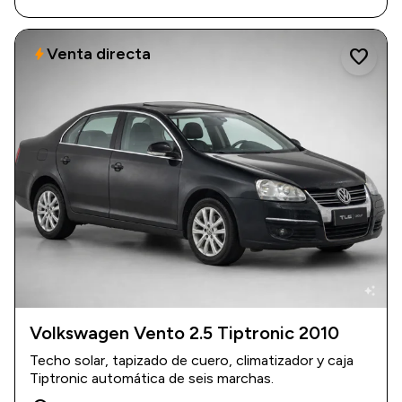
Venta directa
bolt
favorite
auto_awesome
Volkswagen Vento 2.5 Tiptronic 2010
2010
|
82.000 km
Techo solar, tapizado de cuero, climatizador y caja
$ 14.500.000
Tiptronic automática de seis marchas.