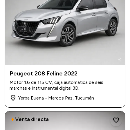
auto_awesome
Peugeot 208 Feline 2022
2022
|
50.000 km
Motor 1.6 de 115 CV, caja automática de seis
$ 24.000.000
marchas e instrumental digital 3D.
place
Yerba Buena - Marcos Paz, Tucumán
Venta directa
bolt
favorite