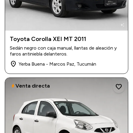
auto_awesome
Toyota Corolla XEI MT 2011
2011
|
180.000 km
Sedán negro con caja manual, llantas de aleación y
$ 14.800.000
faros antiniebla delanteros.
place
Yerba Buena - Marcos Paz, Tucumán
Venta directa
bolt
favorite