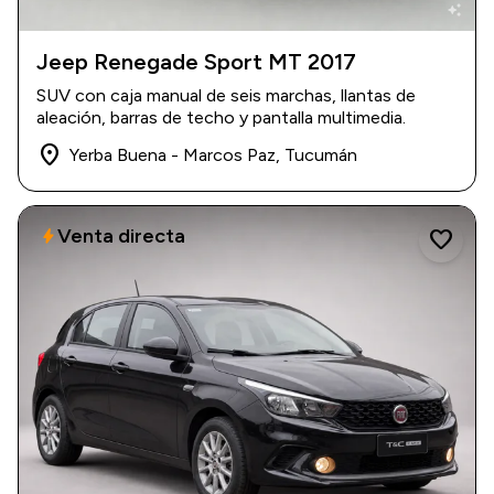
auto_awesome
Jeep Renegade Sport MT 2017
2017
|
155.000 km
SUV con caja manual de seis marchas, llantas de
$ 19.000.000
aleación, barras de techo y pantalla multimedia.
place
Yerba Buena - Marcos Paz, Tucumán
Venta directa
bolt
favorite