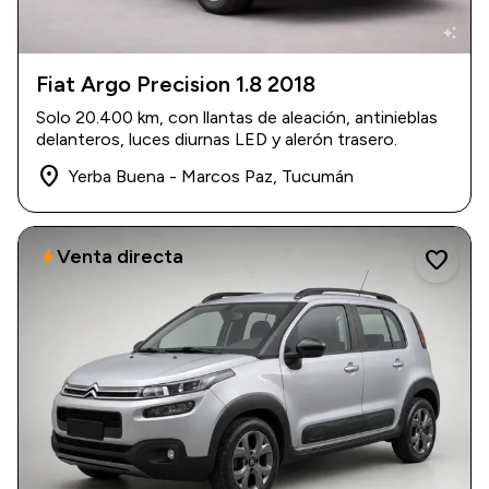
auto_awesome
Fiat Argo Precision 1.8 2018
2018
|
20.400 km
Solo 20.400 km, con llantas de aleación, antinieblas
$ 17.300.000
delanteros, luces diurnas LED y alerón trasero.
place
Yerba Buena - Marcos Paz, Tucumán
Venta directa
bolt
favorite