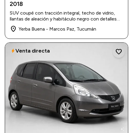
2018
2018
|
95.000 km
$ 66.000.000
SUV coupé con tracción integral, techo de vidrio,
llantas de aleación y habitáculo negro con detalles
deportivos.
place
Yerba Buena - Marcos Paz, Tucumán
Venta directa
bolt
favorite
auto_awesome