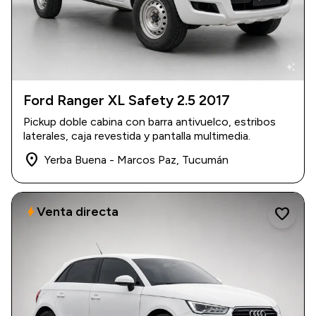
auto_awesome
Ford Ranger XL Safety 2.5 2017
2017
|
150.000 km
Pickup doble cabina con barra antivuelco, estribos
$ 22.600.000
laterales, caja revestida y pantalla multimedia.
place
Yerba Buena - Marcos Paz, Tucumán
Venta directa
bolt
favorite