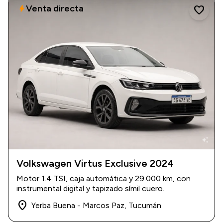
Venta directa
bolt
favorite
auto_awesome
Volkswagen Virtus Exclusive 2024
2024
|
29.000 km
Motor 1.4 TSI, caja automática y 29.000 km, con
$ 38.000.000
instrumental digital y tapizado símil cuero.
place
Yerba Buena - Marcos Paz, Tucumán