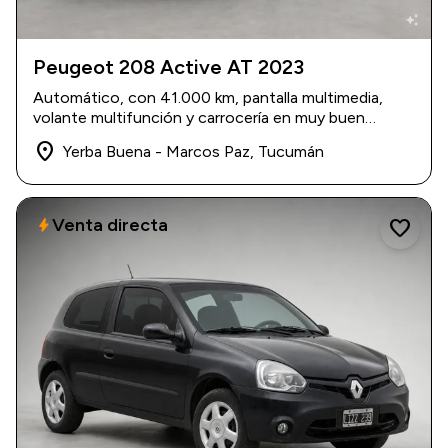
auto_awesome
Peugeot 208 Active AT 2023
2023
|
41.000 km
Automático, con 41.000 km, pantalla multimedia,
$ 22.000.000
volante multifunción y carrocería en muy buen
estado.
place
Yerba Buena - Marcos Paz, Tucumán
Venta directa
bolt
favorite