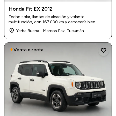
Honda Fit EX 2012
2012
|
167.000 km
Techo solar, llantas de aleación y volante
$ 15.400.000
multifunción, con 167.000 km y carrocería bien
conservada.
place
Yerba Buena - Marcos Paz, Tucumán
Venta directa
bolt
favorite