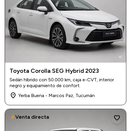
auto_awesome
Toyota Corolla SEG Hybrid 2023
2023
|
50.000 km
Sedán híbrido con 50.000 km, caja e-CVT, interior
$ 36.600.000
negro y equipamiento de confort.
place
Yerba Buena - Marcos Paz, Tucumán
Venta directa
bolt
favorite