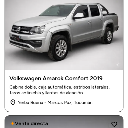
auto_awesome
Volkswagen Amarok Comfort 2019
2019
|
150.000 km
Cabina doble, caja automática, estribos laterales,
$ 28.500.000
faros antiniebla y llantas de aleación.
place
Yerba Buena - Marcos Paz, Tucumán
Venta directa
bolt
favorite