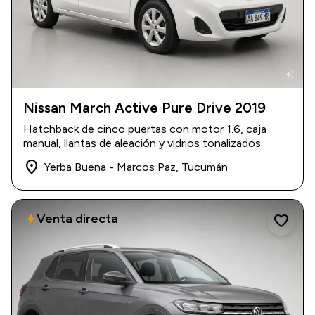
auto_awesome
Nissan March Active Pure Drive 2019
2019
|
97.000 km
Hatchback de cinco puertas con motor 1.6, caja
$ 16.000.000
manual, llantas de aleación y vidrios tonalizados.
place
Yerba Buena - Marcos Paz, Tucumán
Venta directa
bolt
favorite