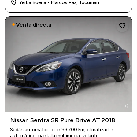
place
Yerba Buena - Marcos Paz, Tucumán
Venta directa
bolt
favorite
auto_awesome
Nissan Sentra SR Pure Drive AT 2018
2018
|
93.700 km
Sedán automático con 93.700 km, climatizador
$ 21.700.000
automático, pantalla multimedia, volante