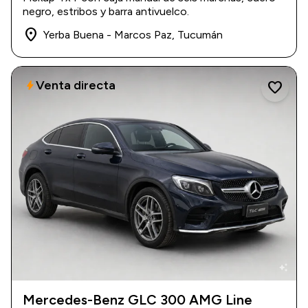
$ 33.000.000
negro, estribos y barra antivuelco.
place
Yerba Buena - Marcos Paz, Tucumán
Venta directa
bolt
favorite
auto_awesome
Mercedes-Benz GLC 300 AMG Line