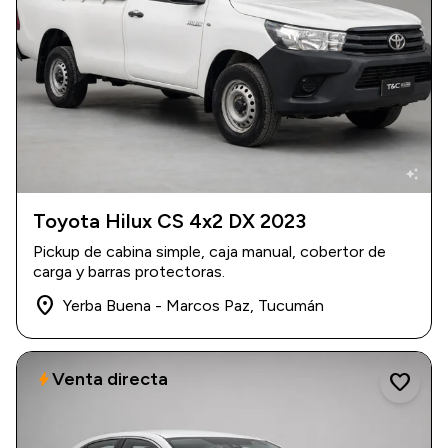
auto_awesome
Toyota Hilux CS 4x2 DX 2023
2023
|
185.000 km
Pickup de cabina simple, caja manual, cobertor de
$ 31.500.000
carga y barras protectoras.
place
Yerba Buena - Marcos Paz, Tucumán
Venta directa
bolt
favorite