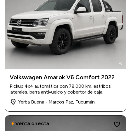
auto_awesome
Volkswagen Amarok V6 Comfort 2022
2022
|
78.000 km
Pickup 4x4 automática con 78.000 km, estribos
$ 40.500.000
laterales, barra antivuelco y cobertor de caja.
place
Yerba Buena - Marcos Paz, Tucumán
Venta directa
bolt
favorite