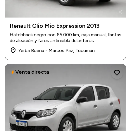
auto_awesome
Renault Clio Mio Expression 2013
2013
|
65.000 km
Hatchback negro con 65.000 km, caja manual, llantas
$ 10.800.000
de aleación y faros antiniebla delanteros.
place
Yerba Buena - Marcos Paz, Tucumán
Venta directa
bolt
favorite