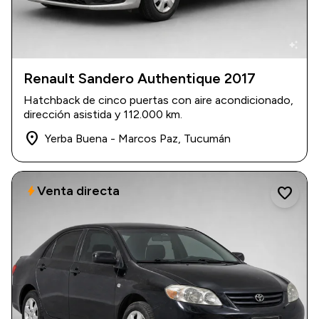
auto_awesome
Renault Sandero Authentique 2017
2017
|
112.000 km
Hatchback de cinco puertas con aire acondicionado,
$ 13.600.000
dirección asistida y 112.000 km.
place
Yerba Buena - Marcos Paz, Tucumán
Venta directa
bolt
favorite