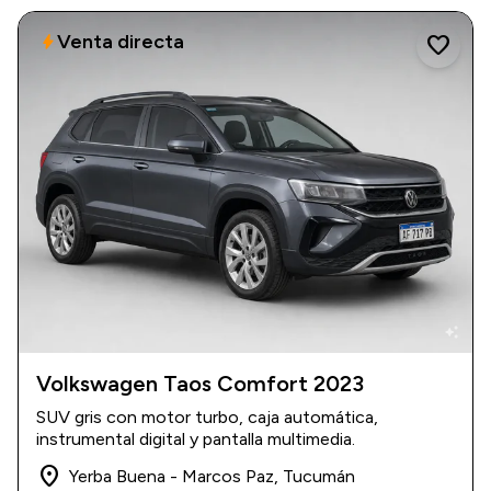
Venta directa
bolt
favorite
auto_awesome
Volkswagen Taos Comfort 2023
2023
|
64.000 km
SUV gris con motor turbo, caja automática,
$ 34.000.000
instrumental digital y pantalla multimedia.
place
Yerba Buena - Marcos Paz, Tucumán