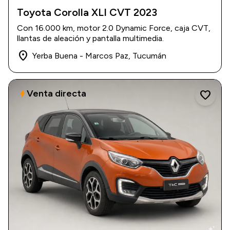
Toyota Corolla XLI CVT 2023
2023
|
16.000 km
Con 16.000 km, motor 2.0 Dynamic Force, caja CVT,
$ 31.800.000
llantas de aleación y pantalla multimedia.
place
Yerba Buena - Marcos Paz, Tucumán
Venta directa
bolt
favorite
auto_awesome