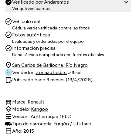
verified
expand_more
Verificado por Andaremos
Ver qué verificamos
check_circle
Vehículo real
Cédula verde verificada contra las fotos
check_circle
Fotos auténticas
Evaluadas y ordenadas por el equipo
check_circle
Información precisa
Ficha técnica completada con fuentes oficiales
location_on
San Carlos de Bariloche, Río Negro
check
Vendedor:
Zonaautosbrc
Email
edit_calendar
Publicado hace 3 meses (13/4/2026)
directions_car
Marca:
Renault
layers
Modelo:
Kangoo
tune
Versión: Authentique 1PLC
Tipo de carrocería:
Furgón / Utilitario
calendar_today
Año:
2015