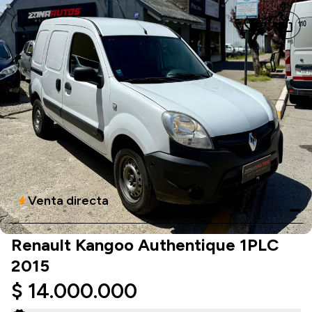
arrow_back
favorite
ios_share
Venta directa
bolt
Renault Kangoo Authentique 1PLC
2015
$ 14.000.000