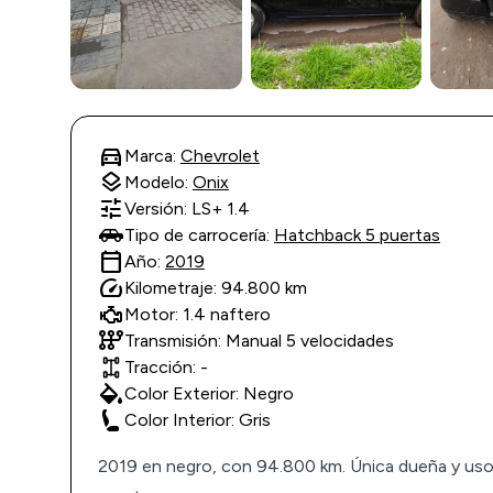
directions_car
Marca:
Chevrolet
layers
Modelo:
Onix
tune
Versión: LS+ 1.4
Tipo de carrocería:
Hatchback 5 puertas
calendar_today
Año:
2019
speed
Kilometraje: 94.800 km
Motor: 1.4 naftero
auto_transmission
Transmisión: Manual 5 velocidades
Tracción: -
colors
Color Exterior: Negro
Color Interior: Gris
2019 en negro, con 94.800 km. Única dueña y uso 