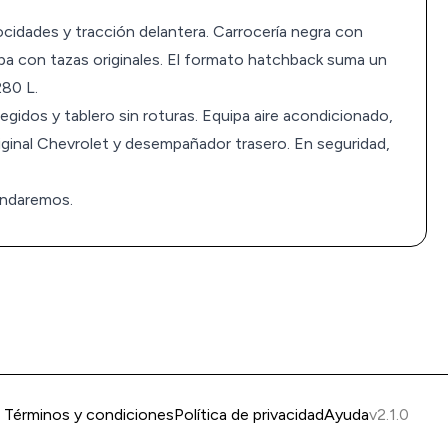
cidades y tracción delantera. Carrocería negra con
hapa con tazas originales. El formato hatchback suma un
280 L.
egidos y tablero sin roturas. Equipa aire acondicionado,
riginal Chevrolet y desempañador trasero. En seguridad,
 Andaremos.
Términos y condiciones
Política de privacidad
Ayuda
v2.1.0