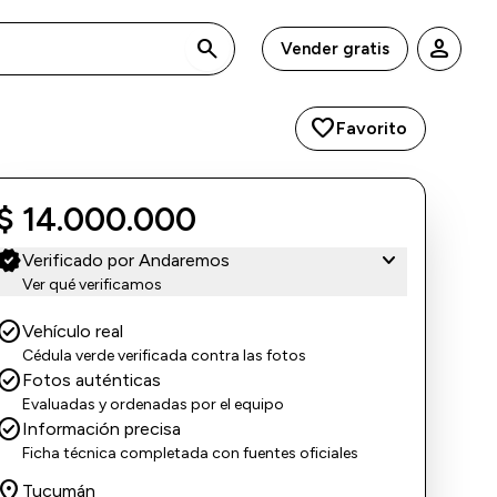
search
person
Vender gratis
favorite
Favorito
$ 14.000.000
erified
expand_more
Verificado por Andaremos
Ver qué verificamos
eck_circle
Vehículo real
Cédula verde verificada contra las fotos
eck_circle
Fotos auténticas
Evaluadas y ordenadas por el equipo
eck_circle
Información precisa
Ficha técnica completada con fuentes oficiales
ocation_on
Tucumán