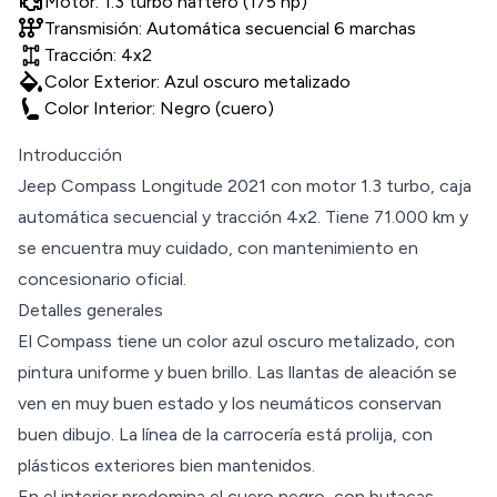
Motor: 1.3 turbo naftero (175 hp)
auto_transmission
Transmisión: Automática secuencial 6 marchas
Tracción: 4x2
colors
Color Exterior: Azul oscuro metalizado
Color Interior: Negro (cuero)
Introducción
Jeep Compass Longitude 2021 con motor 1.3 turbo, caja
automática secuencial y tracción 4x2. Tiene 71.000 km y
se encuentra muy cuidado, con mantenimiento en
concesionario oficial.
Detalles generales
El Compass tiene un color azul oscuro metalizado, con
pintura uniforme y buen brillo. Las llantas de aleación se
ven en muy buen estado y los neumáticos conservan
buen dibujo. La línea de la carrocería está prolija, con
plásticos exteriores bien mantenidos.
En el interior predomina el cuero negro, con butacas