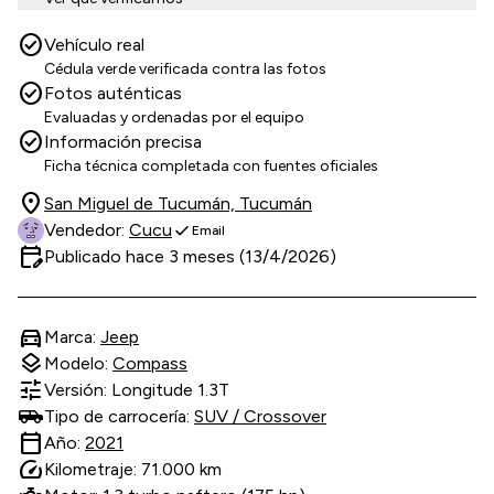
check_circle
Vehículo real
Cédula verde verificada contra las fotos
check_circle
Fotos auténticas
Evaluadas y ordenadas por el equipo
check_circle
Información precisa
Ficha técnica completada con fuentes oficiales
location_on
San Miguel de Tucumán, Tucumán
check
Vendedor:
Cucu
Email
edit_calendar
Publicado hace 3 meses (13/4/2026)
directions_car
Marca:
Jeep
layers
Modelo:
Compass
tune
Versión: Longitude 1.3T
Tipo de carrocería:
SUV / Crossover
calendar_today
Año:
2021
speed
Kilometraje: 71.000 km