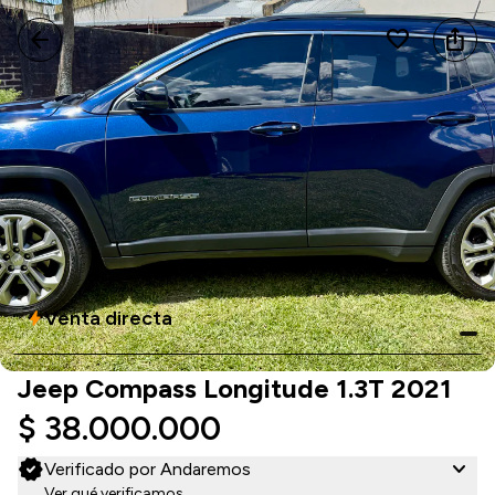
arrow_back
favorite
ios_share
Venta directa
bolt
Jeep Compass Longitude 1.3T 2021
$ 38.000.000
verified
expand_more
Verificado por Andaremos
Ver qué verificamos