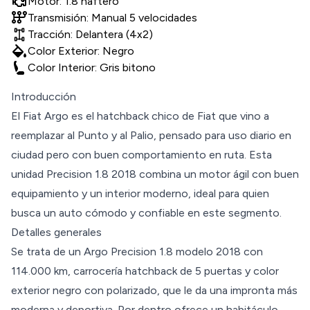
Motor: 1.8 naftero
auto_transmission
Transmisión: Manual 5 velocidades
Tracción: Delantera (4x2)
colors
Color Exterior: Negro
Color Interior: Gris bitono
Introducción
El Fiat Argo es el hatchback chico de Fiat que vino a
reemplazar al Punto y al Palio, pensado para uso diario en
ciudad pero con buen comportamiento en ruta. Esta
unidad Precision 1.8 2018 combina un motor ágil con buen
equipamiento y un interior moderno, ideal para quien
busca un auto cómodo y confiable en este segmento.
Detalles generales
Se trata de un Argo Precision 1.8 modelo 2018 con
114.000 km, carrocería hatchback de 5 puertas y color
exterior negro con polarizado, que le da una impronta más
moderna y deportiva. Por dentro ofrece un habitáculo