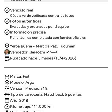
check_circle
Vehículo real
Cédula verde verificada contra las fotos
check_circle
Fotos auténticas
Evaluadas y ordenadas por el equipo
check_circle
Información precisa
Ficha técnica completada con fuentes oficiales
location_on
Yerba Buena - Marcos Paz, Tucumán
check
Vendedor:
Jlaraozm
Email
edit_calendar
Publicado hace 3 meses (13/4/2026)
directions_car
Marca:
Fiat
layers
Modelo:
Argo
tune
Versión: Precision 1.8
Tipo de carrocería:
Hatchback 5 puertas
calendar_today
Año:
2018
speed
Kilometraje: 114.000 km