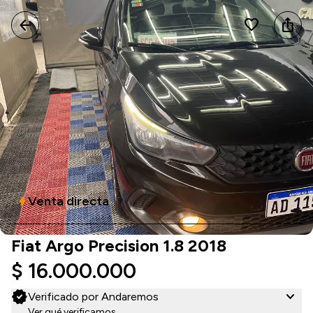
arrow_back
favorite
ios_share
Venta directa
bolt
Fiat Argo Precision 1.8 2018
$ 16.000.000
verified
expand_more
Verificado por Andaremos
Ver qué verificamos