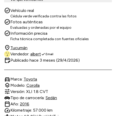
check_circle
Vehículo real
Cédula verde verificada contra las fotos
check_circle
Fotos auténticas
Evaluadas y ordenadas por el equipo
check_circle
Información precisa
Ficha técnica completada con fuentes oficiales
location_on
Tucumán
check
Vendedor:
albert
Email
edit_calendar
Publicado hace 3 meses (29/4/2026)
directions_car
Marca:
Toyota
layers
Modelo:
Corolla
tune
Versión: XLI 1.8 CVT
Tipo de carrocería:
Sedán
calendar_today
Año:
2016
speed
Kilometraje: 57.000 km