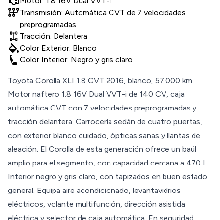
Motor: 1.8 16V Dual VVT-i
auto_transmission
Transmisión: Automática CVT de 7 velocidades
preprogramadas
Tracción: Delantera
colors
Color Exterior: Blanco
Color Interior: Negro y gris claro
Toyota Corolla XLI 1.8 CVT 2016, blanco, 57.000 km.
Motor naftero 1.8 16V Dual VVT-i de 140 CV, caja
automática CVT con 7 velocidades preprogramadas y
tracción delantera. Carrocería sedán de cuatro puertas,
con exterior blanco cuidado, ópticas sanas y llantas de
aleación. El Corolla de esta generación ofrece un baúl
amplio para el segmento, con capacidad cercana a 470 L.
Interior negro y gris claro, con tapizados en buen estado
general. Equipa aire acondicionado, levantavidrios
eléctricos, volante multifunción, dirección asistida
eléctrica y selector de caja automática. En seguridad,