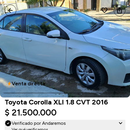
arrow_back
favorite
ios_share
Venta directa
bolt
Toyota Corolla XLI 1.8 CVT 2016
$ 21.500.000
verified
expand_more
Verificado por Andaremos
Ver qué verificamos