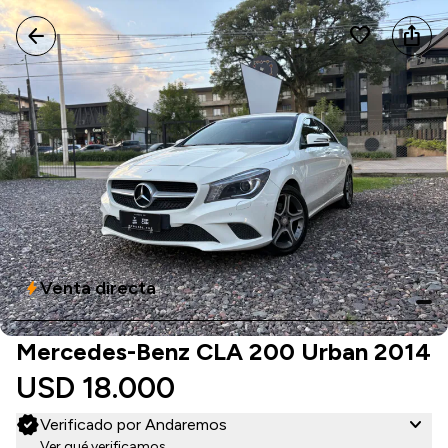
arrow_back
favorite
ios_share
Venta directa
bolt
Mercedes-Benz CLA 200 Urban 2014
USD 18.000
verified
expand_more
Verificado por Andaremos
Ver qué verificamos