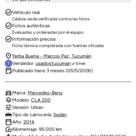
check_circle
Vehículo real
Cédula verde verificada contra las fotos
check_circle
Fotos auténticas
Evaluadas y ordenadas por el equipo
check_circle
Información precisa
Ficha técnica completada con fuentes oficiales
location_on
Yerba Buena - Marcos Paz, Tucumán
check
Vendedor:
usadostucuman
Email
edit_calendar
Publicado hace 3 meses (05/5/2026)
directions_car
Marca:
Mercedes-Benz
layers
Modelo:
CLA 200
tune
Versión: Urban
Tipo de carrocería:
Sedán
calendar_today
Año:
2014
speed
Kilometraje: 95.000 km