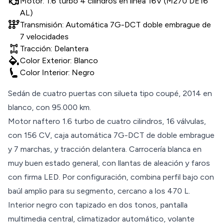
Motor: 1.6 turbo 4 cilindros en línea 16V (M270 DE16
AL)
auto_transmission
Transmisión: Automática 7G-DCT doble embrague de
7 velocidades
Tracción: Delantera
colors
Color Exterior: Blanco
Color Interior: Negro
Sedán de cuatro puertas con silueta tipo coupé, 2014 en
blanco, con 95.000 km.
Motor naftero 1.6 turbo de cuatro cilindros, 16 válvulas,
con 156 CV, caja automática 7G-DCT de doble embrague
y 7 marchas, y tracción delantera. Carrocería blanca en
muy buen estado general, con llantas de aleación y faros
con firma LED. Por configuración, combina perfil bajo con
baúl amplio para su segmento, cercano a los 470 L.
Interior negro con tapizado en dos tonos, pantalla
multimedia central, climatizador automático, volante