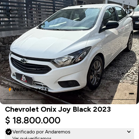
arrow_back
favorite
ios_share
Venta directa
bolt
Chevrolet Onix Joy Black 2023
$ 18.800.000
verified
expand_more
Verificado por Andaremos
Ver qué verificamos