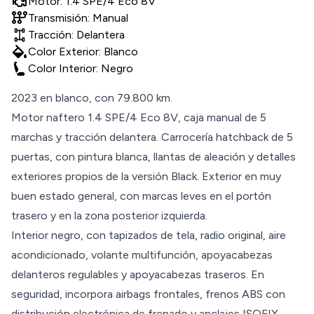
Motor: 1.4 SPE/4 Eco 8V
auto_transmission
Transmisión: Manual
Tracción: Delantera
colors
Color Exterior: Blanco
Color Interior: Negro
2023 en blanco, con 79.800 km.
Motor naftero 1.4 SPE/4 Eco 8V, caja manual de 5
marchas y tracción delantera. Carrocería hatchback de 5
puertas, con pintura blanca, llantas de aleación y detalles
exteriores propios de la versión Black. Exterior en muy
buen estado general, con marcas leves en el portón
trasero y en la zona posterior izquierda.
Interior negro, con tapizados de tela, radio original, aire
acondicionado, volante multifunción, apoyacabezas
delanteros regulables y apoyacabezas traseros. En
seguridad, incorpora airbags frontales, frenos ABS con
distribución electrónica de frenado y anclajes ISOFIX,