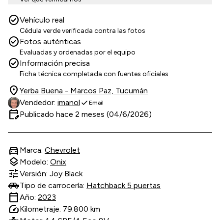
check_circle
Vehículo real
Cédula verde verificada contra las fotos
check_circle
Fotos auténticas
Evaluadas y ordenadas por el equipo
check_circle
Información precisa
Ficha técnica completada con fuentes oficiales
location_on
Yerba Buena - Marcos Paz, Tucumán
check
Vendedor:
imanol
Email
edit_calendar
Publicado hace 2 meses (04/6/2026)
directions_car
Marca:
Chevrolet
layers
Modelo:
Onix
tune
Versión: Joy Black
Tipo de carrocería:
Hatchback 5 puertas
calendar_today
Año:
2023
speed
Kilometraje: 79.800 km