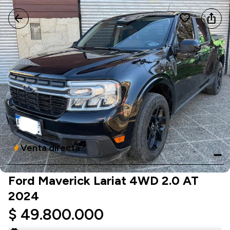
arrow_back
favorite
ios_share
Venta directa
bolt
Ford Maverick Lariat 4WD 2.0 AT
2024
$ 49.800.000