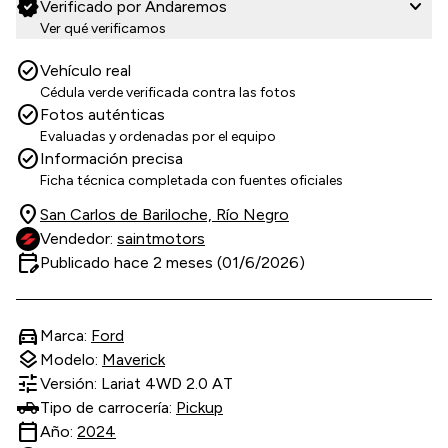
verified
expand_more
Verificado por Andaremos
Ver qué verificamos
check_circle
Vehículo real
Cédula verde verificada contra las fotos
check_circle
Fotos auténticas
Evaluadas y ordenadas por el equipo
check_circle
Información precisa
Ficha técnica completada con fuentes oficiales
location_on
San Carlos de Bariloche, Río Negro
Vendedor:
saintmotors
edit_calendar
Publicado hace 2 meses (01/6/2026)
directions_car
Marca:
Ford
layers
Modelo:
Maverick
tune
Versión: Lariat 4WD 2.0 AT
Tipo de carrocería:
Pickup
calendar_today
Año:
2024