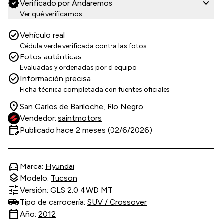
verified
expand_more
Verificado por Andaremos
Ver qué verificamos
check_circle
Vehículo real
Cédula verde verificada contra las fotos
check_circle
Fotos auténticas
Evaluadas y ordenadas por el equipo
check_circle
Información precisa
Ficha técnica completada con fuentes oficiales
location_on
San Carlos de Bariloche, Río Negro
Vendedor:
saintmotors
edit_calendar
Publicado hace 2 meses (02/6/2026)
directions_car
Marca:
Hyundai
layers
Modelo:
Tucson
tune
Versión: GLS 2.0 4WD MT
Tipo de carrocería:
SUV / Crossover
calendar_today
Año:
2012