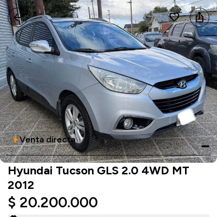
arrow_back
favorite
ios_share
Venta directa
bolt
Hyundai Tucson GLS 2.0 4WD MT
2012
$ 20.200.000