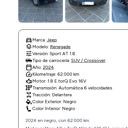
directions_car
Marca:
Jeep
layers
Modelo:
Renegade
tune
Versión: Sport AT 1.8
Tipo de carrocería:
SUV / Crossover
calendar_today
Año:
2024
speed
Kilometraje: 62.000 km
Motor: 1.8 E.torQ Evo 16V
auto_transmission
Transmisión: Automática 6 velocidades
Tracción: Delantera
colors
Color Exterior: Negro
Color Interior: Negro
2024 en negro, con 62.000 km.