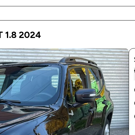
 1.8 2024
v
ch
ch
ch
l