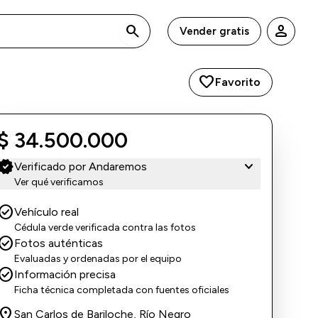
search
person
Vender gratis
favorite
Favorito
$ 34.500.000
erified
expand_more
Verificado por Andaremos
Ver qué verificamos
eck_circle
Vehículo real
Cédula verde verificada contra las fotos
eck_circle
Fotos auténticas
Evaluadas y ordenadas por el equipo
eck_circle
Información precisa
Ficha técnica completada con fuentes oficiales
ocation_on
San Carlos de Bariloche, Río Negro