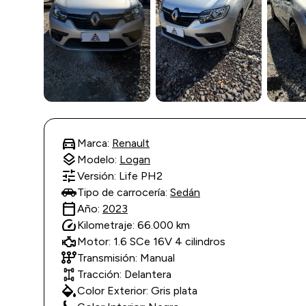
directions_car
Marca:
Renault
layers
Modelo:
Logan
tune
Versión: Life PH2
Tipo de carrocería:
Sedán
calendar_today
Año:
2023
speed
Kilometraje: 66.000 km
Motor: 1.6 SCe 16V 4 cilindros
auto_transmission
Transmisión: Manual
Tracción: Delantera
colors
Color Exterior: Gris plata