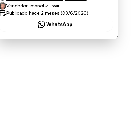
check
Vendedor:
imanol
Email
it_calendar
Publicado hace 2 meses (03/6/2026)
WhatsApp