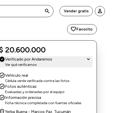
search
person
Vender gratis
favorite
Favorito
$ 20.600.000
erified
expand_more
Verificado por Andaremos
Ver qué verificamos
eck_circle
Vehículo real
Cédula verde verificada contra las fotos
eck_circle
Fotos auténticas
Evaluadas y ordenadas por el equipo
eck_circle
Información precisa
Ficha técnica completada con fuentes oficiales
ocation_on
Yerba Buena - Marcos Paz, Tucumán