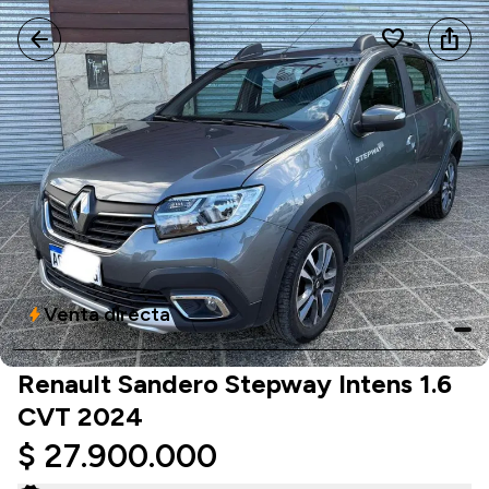
arrow_back
favorite
ios_share
Venta directa
bolt
Renault Sandero Stepway Intens 1.6
CVT 2024
$ 27.900.000