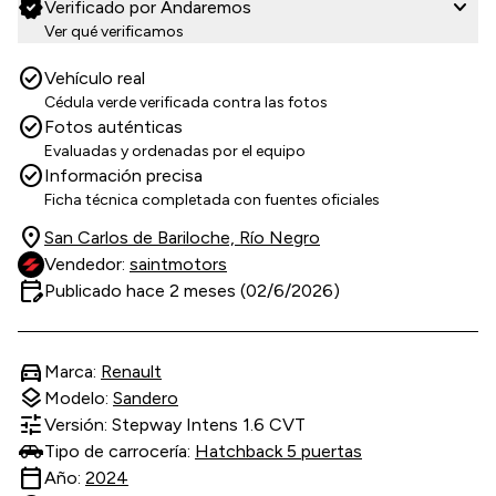
verified
expand_more
Verificado por Andaremos
Ver qué verificamos
check_circle
Vehículo real
Cédula verde verificada contra las fotos
check_circle
Fotos auténticas
Evaluadas y ordenadas por el equipo
check_circle
Información precisa
Ficha técnica completada con fuentes oficiales
location_on
San Carlos de Bariloche, Río Negro
Vendedor:
saintmotors
edit_calendar
Publicado hace 2 meses (02/6/2026)
directions_car
Marca:
Renault
layers
Modelo:
Sandero
tune
Versión: Stepway Intens 1.6 CVT
Tipo de carrocería:
Hatchback 5 puertas
calendar_today
Año:
2024