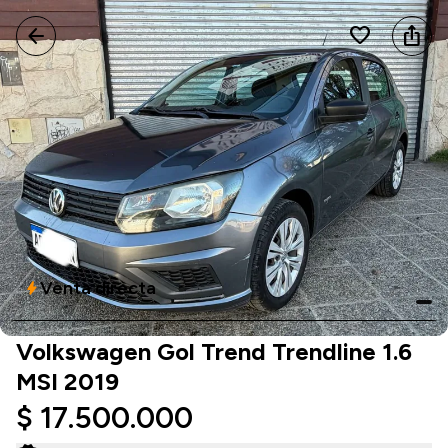
arrow_back
favorite
ios_share
Venta directa
bolt
Volkswagen Gol Trend Trendline 1.6
MSI 2019
$ 17.500.000