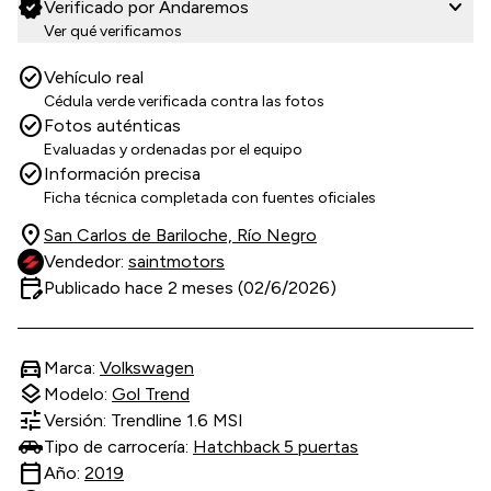
verified
expand_more
Verificado por Andaremos
Ver qué verificamos
check_circle
Vehículo real
Cédula verde verificada contra las fotos
check_circle
Fotos auténticas
Evaluadas y ordenadas por el equipo
check_circle
Información precisa
Ficha técnica completada con fuentes oficiales
location_on
San Carlos de Bariloche, Río Negro
Vendedor:
saintmotors
edit_calendar
Publicado hace 2 meses (02/6/2026)
directions_car
Marca:
Volkswagen
layers
Modelo:
Gol Trend
tune
Versión: Trendline 1.6 MSI
Tipo de carrocería:
Hatchback 5 puertas
calendar_today
Año:
2019