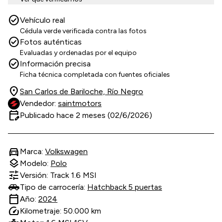
check_circle
Vehículo real
Cédula verde verificada contra las fotos
check_circle
Fotos auténticas
Evaluadas y ordenadas por el equipo
check_circle
Información precisa
Ficha técnica completada con fuentes oficiales
location_on
San Carlos de Bariloche, Río Negro
Vendedor:
saintmotors
edit_calendar
Publicado hace 2 meses (02/6/2026)
directions_car
Marca:
Volkswagen
layers
Modelo:
Polo
tune
Versión: Track 1.6 MSI
Tipo de carrocería:
Hatchback 5 puertas
calendar_today
Año:
2024
speed
Kilometraje: 50.000 km