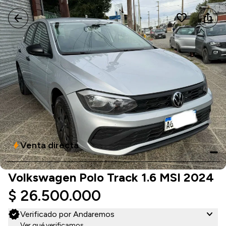
arrow_back
favorite
ios_share
Venta directa
bolt
Volkswagen Polo Track 1.6 MSI 2024
$ 26.500.000
verified
expand_more
Verificado por Andaremos
Ver qué verificamos