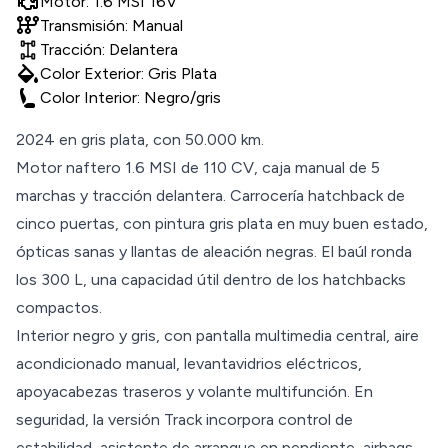
Motor: 1.6 MSI 16V
auto_transmission
Transmisión: Manual
Tracción: Delantera
colors
Color Exterior: Gris Plata
Color Interior: Negro/gris
2024 en gris plata, con 50.000 km.
Motor naftero 1.6 MSI de 110 CV, caja manual de 5
marchas y tracción delantera. Carrocería hatchback de
cinco puertas, con pintura gris plata en muy buen estado,
ópticas sanas y llantas de aleación negras. El baúl ronda
los 300 L, una capacidad útil dentro de los hatchbacks
compactos.
Interior negro y gris, con pantalla multimedia central, aire
acondicionado manual, levantavidrios eléctricos,
apoyacabezas traseros y volante multifunción. En
seguridad, la versión Track incorpora control de
estabilidad, asistente de arranque en pendiente, airbags