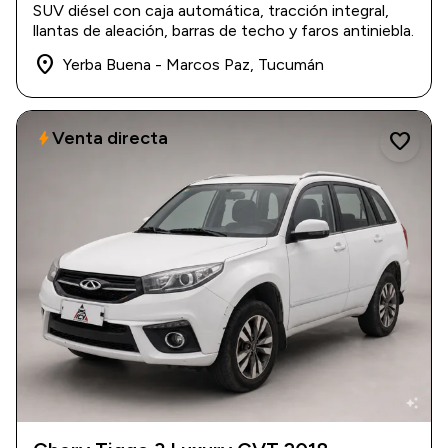
2011
|
183.500 km
SUV diésel con caja automática, tracción integral,
$ 15.500.000
llantas de aleación, barras de techo y faros antiniebla.
place
Yerba Buena - Marcos Paz, Tucumán
Venta directa
bolt
favorite
auto_awesome