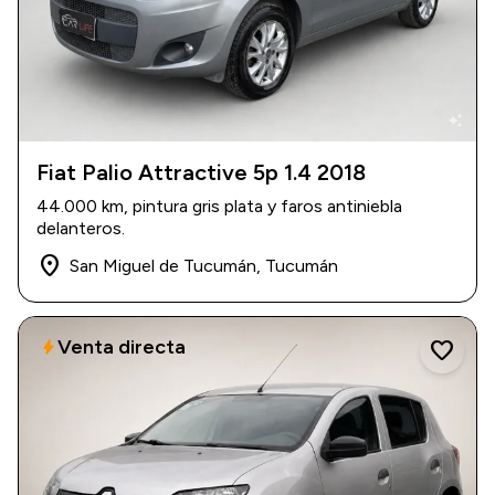
auto_awesome
Fiat Palio Attractive 5p 1.4 2018
2018
|
44.000 km
44.000 km, pintura gris plata y faros antiniebla
$ 13.500.000
delanteros.
place
San Miguel de Tucumán, Tucumán
Venta directa
bolt
favorite