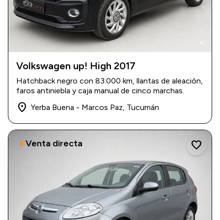
auto_awesome
Volkswagen up! High 2017
2017
|
83.000 km
Hatchback negro con 83.000 km, llantas de aleación,
$ 13.500.000
faros antiniebla y caja manual de cinco marchas.
place
Yerba Buena - Marcos Paz, Tucumán
Venta directa
bolt
favorite