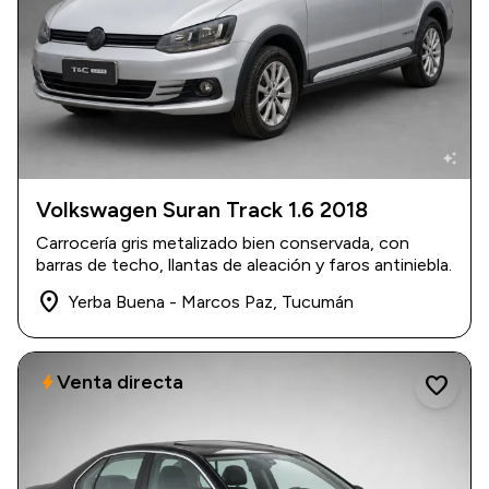
auto_awesome
Volkswagen Suran Track 1.6 2018
2018
|
116.000 km
Carrocería gris metalizado bien conservada, con
$ 18.000.000
barras de techo, llantas de aleación y faros antiniebla.
place
Yerba Buena - Marcos Paz, Tucumán
Venta directa
bolt
favorite