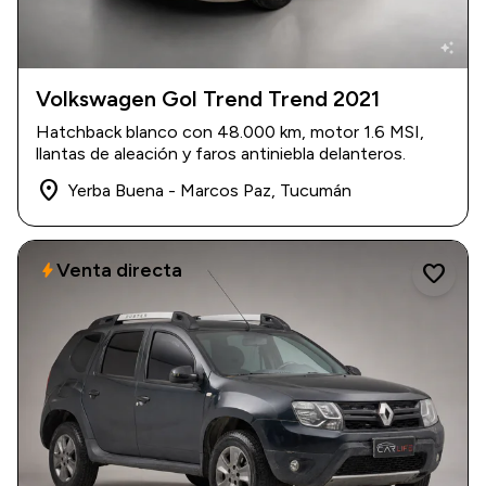
auto_awesome
Volkswagen Gol Trend Trend 2021
2021
|
48.000 km
Hatchback blanco con 48.000 km, motor 1.6 MSI,
$ 18.000.000
llantas de aleación y faros antiniebla delanteros.
place
Yerba Buena - Marcos Paz, Tucumán
Venta directa
bolt
favorite