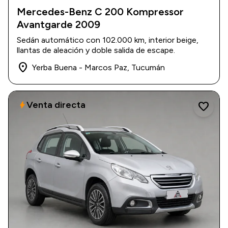
Mercedes-Benz C 200 Kompressor
2009
Avantgarde 2009
|
102.000 km
$ 18.900.000
Sedán automático con 102.000 km, interior beige,
llantas de aleación y doble salida de escape.
place
Yerba Buena - Marcos Paz, Tucumán
Venta directa
bolt
favorite