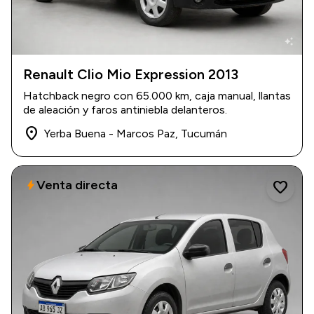
auto_awesome
Renault Clio Mio Expression 2013
2013
|
65.000 km
Hatchback negro con 65.000 km, caja manual, llantas
$ 10.800.000
de aleación y faros antiniebla delanteros.
place
Yerba Buena - Marcos Paz, Tucumán
Venta directa
bolt
favorite