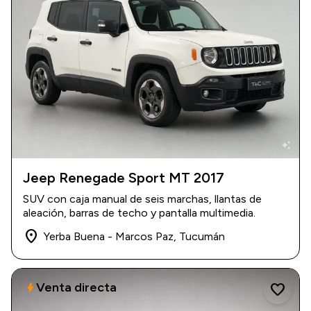
auto_awesome
Jeep Renegade Sport MT 2017
2017
|
155.000 km
SUV con caja manual de seis marchas, llantas de
$ 19.000.000
aleación, barras de techo y pantalla multimedia.
place
Yerba Buena - Marcos Paz, Tucumán
Venta directa
bolt
favorite