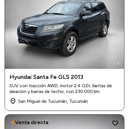
auto_awesome
Hyundai Santa Fe GLS 2013
2013
|
230.000 km
SUV con tracción AWD, motor 2.4 GDI, llantas de
$ 13.500.000
aleación y barras de techo, con 230.000 km.
place
San Miguel de Tucumán, Tucumán
Venta directa
bolt
favorite