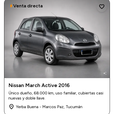
Venta directa
bolt
favorite
auto_awesome
Nissan March Active 2016
2016
|
68.000 km
Único dueño, 68.000 km, uso familiar, cubiertas casi
$ 14.000.000
nuevas y doble llave.
place
Yerba Buena - Marcos Paz, Tucumán