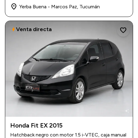
place
Yerba Buena - Marcos Paz, Tucumán
Venta directa
bolt
favorite
auto_awesome
Honda Fit EX 2015
2015
|
156.000 km
Hatchback negro con motor 1.5 i-VTEC, caja manual