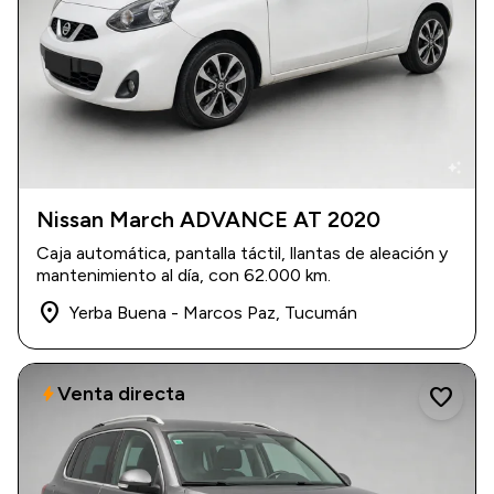
auto_awesome
Nissan March ADVANCE AT 2020
2020
|
62.000 km
Caja automática, pantalla táctil, llantas de aleación y
$ 20.000.000
mantenimiento al día, con 62.000 km.
place
Yerba Buena - Marcos Paz, Tucumán
Venta directa
bolt
favorite