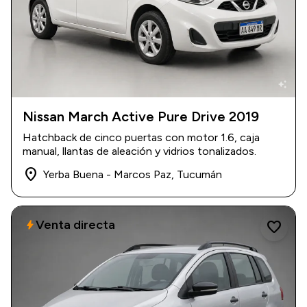
auto_awesome
Nissan March Active Pure Drive 2019
2019
|
97.000 km
Hatchback de cinco puertas con motor 1.6, caja
$ 16.000.000
manual, llantas de aleación y vidrios tonalizados.
place
Yerba Buena - Marcos Paz, Tucumán
Venta directa
bolt
favorite