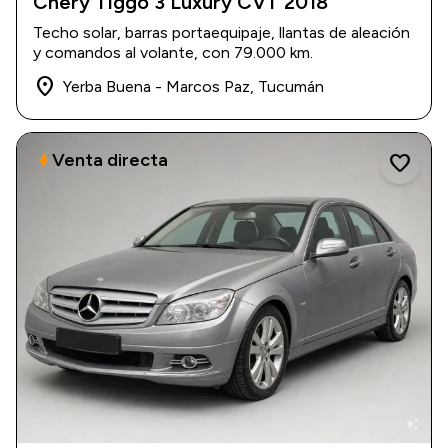
Chery Tiggo 3 Luxury CVT 2018
2018
|
79.000 km
Techo solar, barras portaequipaje, llantas de aleación
$ 15.600.000
y comandos al volante, con 79.000 km.
place
Yerba Buena - Marcos Paz, Tucumán
Venta directa
bolt
favorite
auto_awesome