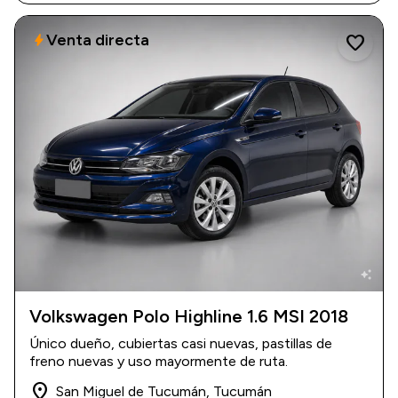
Venta directa
bolt
favorite
auto_awesome
Volkswagen Polo Highline 1.6 MSI 2018
2018
|
116.800 km
Único dueño, cubiertas casi nuevas, pastillas de
$ 18.900.000
freno nuevas y uso mayormente de ruta.
place
San Miguel de Tucumán, Tucumán