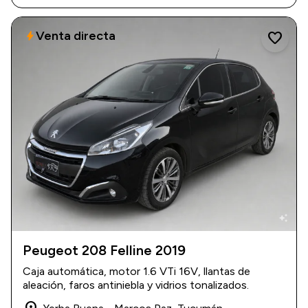
Venta directa
bolt
favorite
auto_awesome
Peugeot 208 Felline 2019
2019
|
80.000 km
Caja automática, motor 1.6 VTi 16V, llantas de
$ 16.000.000
aleación, faros antiniebla y vidrios tonalizados.