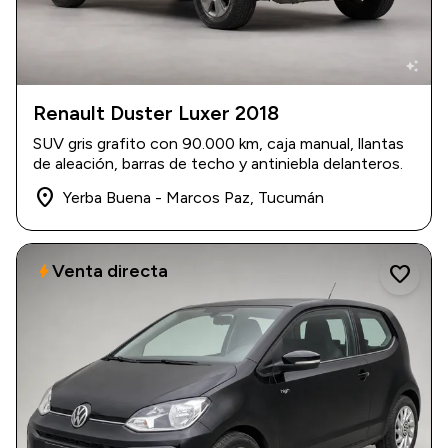
auto_awesome
Renault Duster Luxer 2018
2018
|
90.000 km
SUV gris grafito con 90.000 km, caja manual, llantas
$ 18.500.000
de aleación, barras de techo y antiniebla delanteros.
place
Yerba Buena - Marcos Paz, Tucumán
Venta directa
bolt
favorite