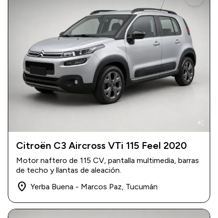
auto_awesome
Citroën C3 Aircross VTi 115 Feel 2020
2020
|
88.000 km
Motor naftero de 115 CV, pantalla multimedia, barras
$ 16.400.000
de techo y llantas de aleación.
place
Yerba Buena - Marcos Paz, Tucumán