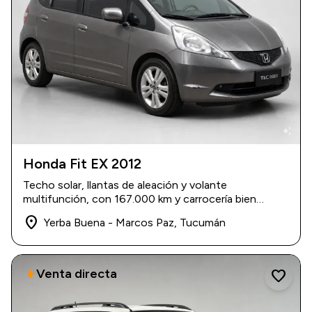
auto_awesome
Honda Fit EX 2012
2012
|
167.000 km
Techo solar, llantas de aleación y volante
$ 15.400.000
multifunción, con 167.000 km y carrocería bien
conservada.
place
Yerba Buena - Marcos Paz, Tucumán
Venta directa
bolt
favorite