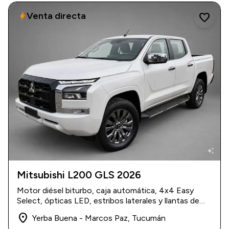
Venta directa
bolt
favorite
auto_awesome
Mitsubishi L200 GLS 2026
2026
|
0 km
Motor diésel biturbo, caja automática, 4x4 Easy
$ 47.500
Select, ópticas LED, estribos laterales y llantas de
aleación.
place
Yerba Buena - Marcos Paz, Tucumán