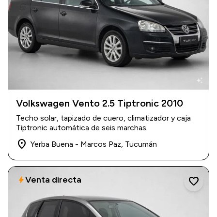
auto_awesome
Volkswagen Vento 2.5 Tiptronic 2010
2010
|
82.000 km
Techo solar, tapizado de cuero, climatizador y caja
$ 14.500.000
Tiptronic automática de seis marchas.
place
Yerba Buena - Marcos Paz, Tucumán
Venta directa
bolt
favorite