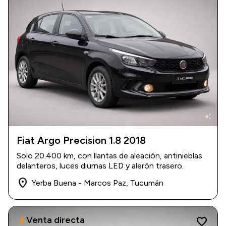
auto_awesome
Fiat Argo Precision 1.8 2018
2018
|
20.400 km
Solo 20.400 km, con llantas de aleación, antinieblas
$ 17.300.000
delanteros, luces diurnas LED y alerón trasero.
place
Yerba Buena - Marcos Paz, Tucumán
Venta directa
bolt
favorite