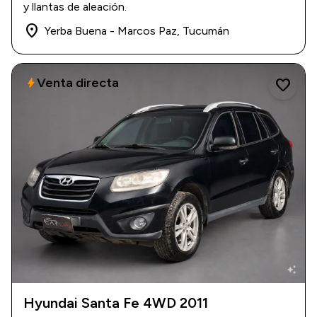
$ 12.000.000
y llantas de aleación.
place
Yerba Buena - Marcos Paz, Tucumán
Venta directa
bolt
favorite
auto_awesome
Hyundai Santa Fe 4WD 2011