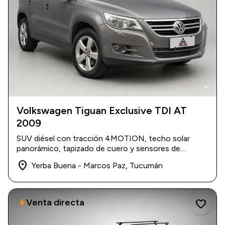
auto_awesome
Volkswagen Tiguan Exclusive TDI AT
2009
2009
|
165.000 km
$ 18.900.000
SUV diésel con tracción 4MOTION, techo solar
panorámico, tapizado de cuero y sensores de
estacionamiento traseros.
place
Yerba Buena - Marcos Paz, Tucumán
Venta directa
bolt
favorite