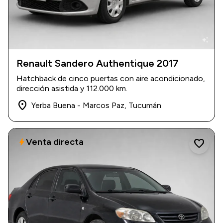
auto_awesome
Renault Sandero Authentique 2017
2017
|
112.000 km
Hatchback de cinco puertas con aire acondicionado,
$ 13.600.000
dirección asistida y 112.000 km.
place
Yerba Buena - Marcos Paz, Tucumán
Venta directa
bolt
favorite