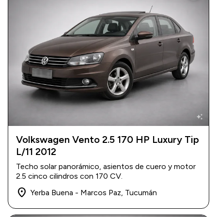
auto_awesome
Volkswagen Vento 2.5 170 HP Luxury Tip
2012
L/11 2012
|
111.500 km
$ 17.000.000
Techo solar panorámico, asientos de cuero y motor
2.5 cinco cilindros con 170 CV.
place
Yerba Buena - Marcos Paz, Tucumán