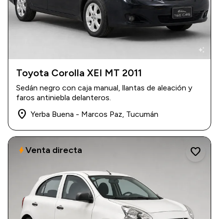
auto_awesome
Toyota Corolla XEI MT 2011
2011
|
180.000 km
Sedán negro con caja manual, llantas de aleación y
$ 14.800.000
faros antiniebla delanteros.
place
Yerba Buena - Marcos Paz, Tucumán
Venta directa
bolt
favorite