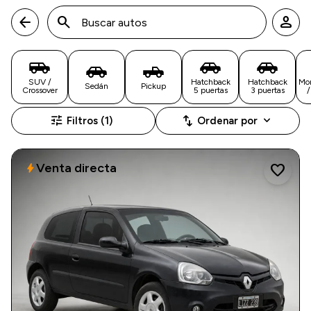
arrow_back
search
person
SUV /
Hatchback
Hatchback
Mo
Sedán
Pickup
Crossover
5 puertas
3 puertas
/
tune
swap_vert
keyboard_arrow_down
Filtros (1)
Ordenar por
Venta directa
bolt
favorite