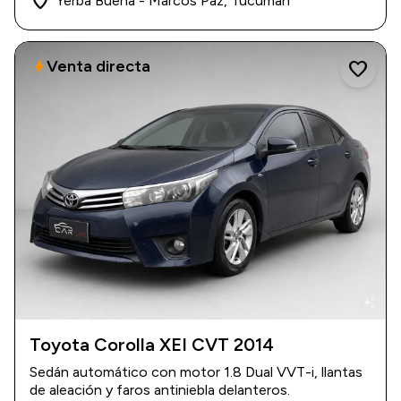
place
Yerba Buena - Marcos Paz, Tucumán
Venta directa
bolt
favorite
auto_awesome
Toyota Corolla XEI CVT 2014
2014
|
160.000 km
Sedán automático con motor 1.8 Dual VVT-i, llantas
$ 19.500.000
de aleación y faros antiniebla delanteros.