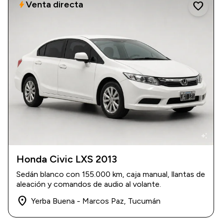
Venta directa
bolt
favorite
auto_awesome
Honda Civic LXS 2013
2013
|
155.000 km
Sedán blanco con 155.000 km, caja manual, llantas de
$ 17.000.000
aleación y comandos de audio al volante.
place
Yerba Buena - Marcos Paz, Tucumán