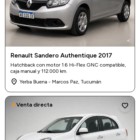
auto_awesome
Renault Sandero Authentique 2017
2017
|
112.000 km
Hatchback con motor 1.6 Hi-Flex GNC compatible,
$ 13.000.000
caja manual y 112.000 km.
place
Yerba Buena - Marcos Paz, Tucumán
Venta directa
bolt
favorite