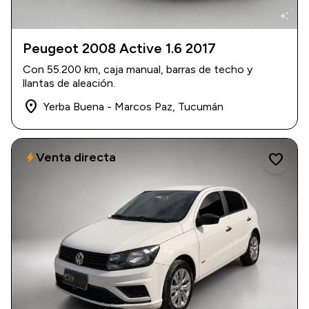
auto_awesome
Peugeot 2008 Active 1.6 2017
2017
|
55.200 km
Con 55.200 km, caja manual, barras de techo y
$ 14.200.000
llantas de aleación.
place
Yerba Buena - Marcos Paz, Tucumán
Venta directa
bolt
favorite