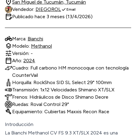
location_on
San Miguel de Tucumán, Tucumán
check
Vendedor:
DIEGOROL
Email
edit_calendar
Publicado hace 3 meses (13/4/2026)
pedal_bike
Marca:
Bianchi
layers
Modelo:
Methanol
tune
Versión: -
calendar_today
Año:
2024
Cuadro: Full carbono HM monocoque con tecnología
CounterVail
Horquilla: RockShox SID SL Select 29" 100mm
Transmisión: 1x12 Velocidades Shimano XT/SLX
Frenos: Hidráulicos de Disco Shimano Deore
Ruedas: Roval Control 29"
build
Equipamiento: Cubiertas Maxxis Recon Race
Introducción
La Bianchi Methanol CV FS 9.3 XT/SLX 2024 es una