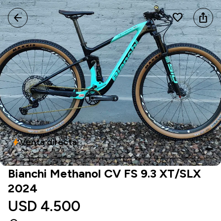
arrow_back
favorite
ios_share
Venta directa
bolt
Bianchi Methanol CV FS 9.3 XT/SLX
2024
USD 4.500