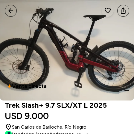
arrow_back
favorite
ios_share
Venta directa
bolt
Trek Slash+ 9.7 SLX/XT L 2025
USD 9.000
location_on
San Carlos de Bariloche, Río Negro