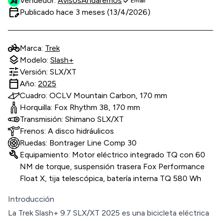
check
Vendedor:
AvisosAndaremos
Email
edit_calendar
Publicado hace 3 meses (13/4/2026)
pedal_bike
Marca:
Trek
layers
Modelo:
Slash+
tune
Versión: SLX/XT
calendar_today
Año:
2025
Cuadro: OCLV Mountain Carbon, 170 mm
Horquilla: Fox Rhythm 38, 170 mm
Transmisión: Shimano SLX/XT
Frenos: A disco hidráulicos
Ruedas: Bontrager Line Comp 30
build
Equipamiento: Motor eléctrico integrado TQ con 60
NM de torque, suspensión trasera Fox Performance
Float X, tija telescópica, batería interna TQ 580 Wh
Introducción
La Trek Slash+ 9.7 SLX/XT 2025 es una bicicleta eléctrica