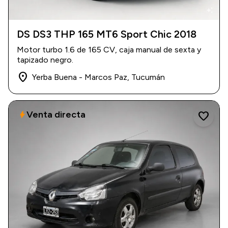
auto_awesome
DS DS3 THP 165 MT6 Sport Chic 2018
2018
|
37.850 km
Motor turbo 1.6 de 165 CV, caja manual de sexta y
$ 22.800.000
tapizado negro.
place
Yerba Buena - Marcos Paz, Tucumán
Venta directa
bolt
favorite