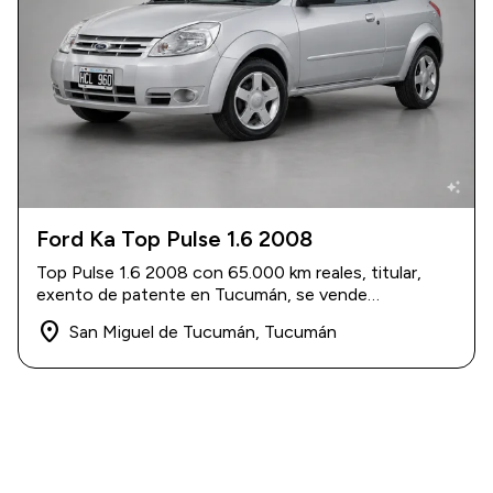
auto_awesome
Ford Ka Top Pulse 1.6 2008
2008
|
65.000 km
Top Pulse 1.6 2008 con 65.000 km reales, titular,
$ 9.500.000
exento de patente en Tucumán, se vende
transferido.
place
San Miguel de Tucumán, Tucumán