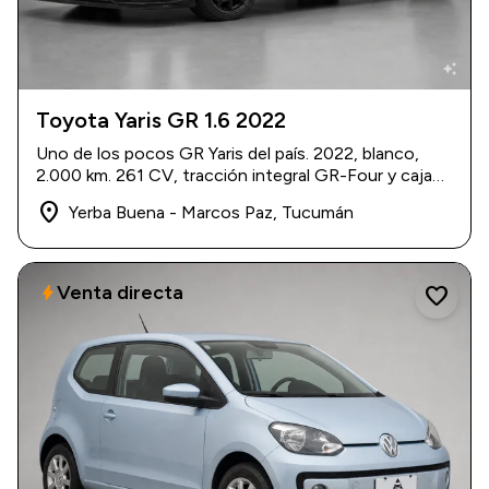
auto_awesome
Toyota Yaris GR 1.6 2022
2022
|
2.000 km
Uno de los pocos GR Yaris del país. 2022, blanco,
USD 53.000
2.000 km. 261 CV, tracción integral GR-Four y caja
manual.
place
Yerba Buena - Marcos Paz, Tucumán
Venta directa
bolt
favorite