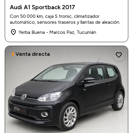
Audi A1 Sportback 2017
2017
|
50.000 km
Con 50.000 km, caja S tronic, climatizador
USD 19.000
automático, sensores traseros y llantas de aleación.
place
Yerba Buena - Marcos Paz, Tucumán
Venta directa
bolt
favorite
auto_awesome