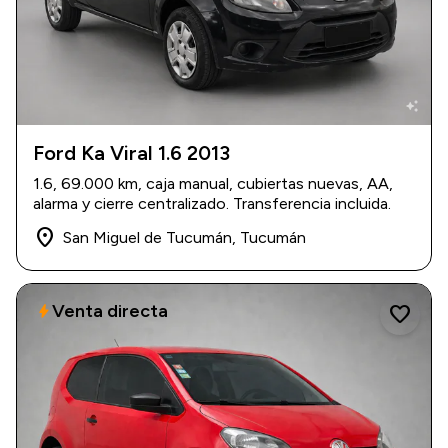
auto_awesome
Ford Ka Viral 1.6 2013
2013
|
69.000 km
1.6, 69.000 km, caja manual, cubiertas nuevas, AA,
$ 10.300.000
alarma y cierre centralizado. Transferencia incluida.
place
San Miguel de Tucumán, Tucumán
Venta directa
bolt
favorite