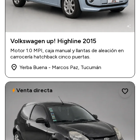
auto_awesome
Volkswagen up! Highline 2015
2015
|
140.000 km
Motor 1.0 MPI, caja manual y llantas de aleación en
$ 12.500.000
carrocería hatchback cinco puertas.
place
Yerba Buena - Marcos Paz, Tucumán
Venta directa
bolt
favorite