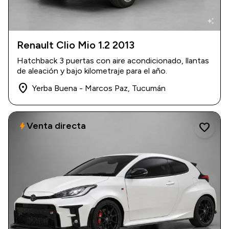
auto_awesome
Renault Clio Mio 1.2 2013
2013
|
45.000 km
Hatchback 3 puertas con aire acondicionado, llantas
$ 11.500.000
de aleación y bajo kilometraje para el año.
place
Yerba Buena - Marcos Paz, Tucumán
Venta directa
bolt
favorite