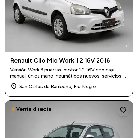
auto_awesome
Renault Clio Mio Work 1.2 16V 2016
2016
|
260.000 km
Versión Work 3 puertas, motor 1.2 16V con caja
$ 9.500.000
manual, única mano, neumáticos nuevos, servicios al
día y listo para transferir.
place
San Carlos de Bariloche, Río Negro
Venta directa
bolt
favorite