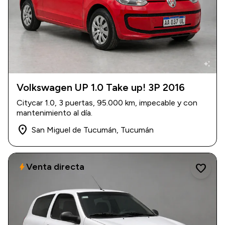
auto_awesome
Volkswagen UP 1.0 Take up! 3P 2016
2016
|
95.000 km
Citycar 1.0, 3 puertas, 95.000 km, impecable y con
$ 11.000.000
mantenimiento al día.
place
San Miguel de Tucumán, Tucumán
Venta directa
bolt
favorite