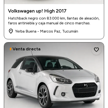
Volkswagen up! High 2017
2017
|
83.000 km
Hatchback negro con 83.000 km, llantas de aleación,
$ 13.500.000
faros antiniebla y caja manual de cinco marchas.
place
Yerba Buena - Marcos Paz, Tucumán
Venta directa
bolt
favorite