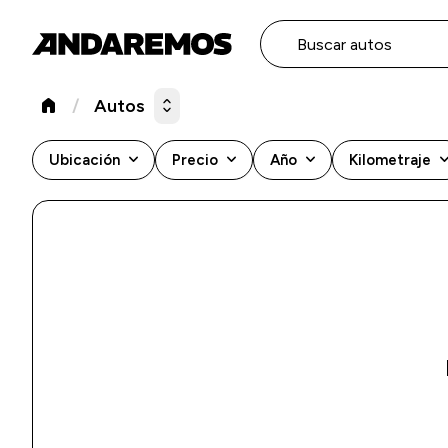
Buscar autos
home
/
Autos
expand_all
keyboard_arrow_down
keyboard_arrow_down
keyboard_arrow_down
keyboard_arr
Ubicación
Precio
Año
Kilometraje