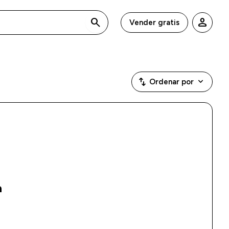
search
person
Vender gratis
swap_vert
keyboard_arrow_down
Ordenar por
a