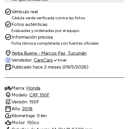
check_circle
Vehículo real
Cédula verde verificada contra las fotos
check_circle
Fotos auténticas
Evaluadas y ordenadas por el equipo
check_circle
Información precisa
Ficha técnica completada con fuentes oficiales
location_on
Yerba Buena - Marcos Paz, Tucumán
check
Vendedor:
CarsCars
Email
edit_calendar
Publicado hace 2 meses (09/5/2026)
two_wheeler
Marca:
Honda
layers
Modelo:
CRF 150F
tune
Versión: 150F
calendar_today
Año:
2018
speed
Kilometraje: 0 km
Motor: 150cc