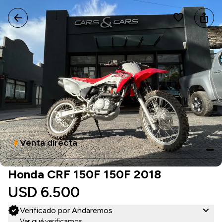
arrow_back
favorite
ios_share
Venta directa
bolt
Honda CRF 150F 150F 2018
USD 6.500
verified
expand_more
Verificado por Andaremos
Ver qué verificamos