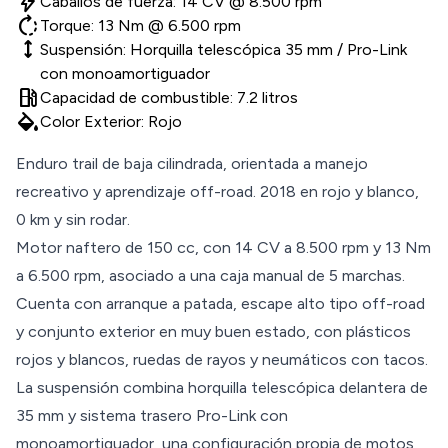
bolt
Caballos de fuerza: 14 CV @ 8.500 rpm
rotate_right
Torque: 13 Nm @ 6.500 rpm
height
Suspensión: Horquilla telescópica 35 mm / Pro-Link
con monoamortiguador
local_gas_station
Capacidad de combustible: 7.2 litros
colors
Color Exterior: Rojo
Enduro trail de baja cilindrada, orientada a manejo
recreativo y aprendizaje off-road. 2018 en rojo y blanco,
0 km y sin rodar.
Motor naftero de 150 cc, con 14 CV a 8.500 rpm y 13 Nm
a 6.500 rpm, asociado a una caja manual de 5 marchas.
Cuenta con arranque a patada, escape alto tipo off-road
y conjunto exterior en muy buen estado, con plásticos
rojos y blancos, ruedas de rayos y neumáticos con tacos.
La suspensión combina horquilla telescópica delantera de
35 mm y sistema trasero Pro-Link con
monoamortiguador, una configuración propia de motos