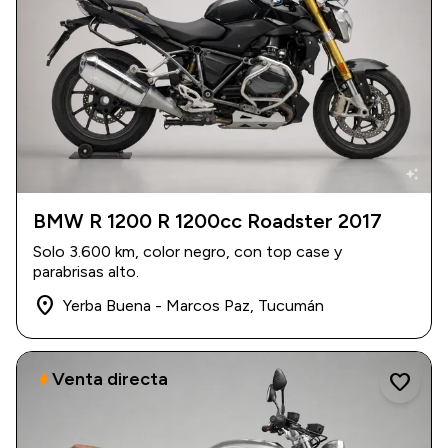
auto_awesome
BMW R 1200 R 1200cc Roadster 2017
2017
|
3.600 km
Solo 3.600 km, color negro, con top case y
USD 20.000
parabrisas alto.
place
Yerba Buena - Marcos Paz, Tucumán
Venta directa
bolt
favorite