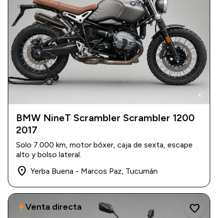
auto_awesome
BMW NineT Scrambler Scrambler 1200
2017
2017
|
7.000 km
USD 20.000
Solo 7.000 km, motor bóxer, caja de sexta, escape
alto y bolso lateral.
place
Yerba Buena - Marcos Paz, Tucumán
Venta directa
bolt
favorite