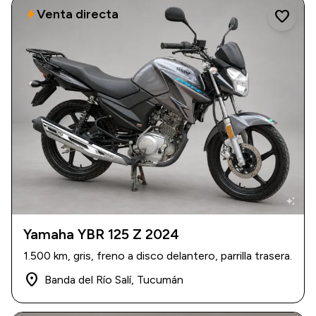
Venta directa
bolt
favorite
auto_awesome
Yamaha YBR 125 Z 2024
2024
|
1.500 km
1.500 km, gris, freno a disco delantero, parrilla trasera.
$ 3.500.000
place
Banda del Río Salí, Tucumán