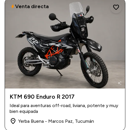
Venta directa
bolt
favorite
auto_awesome
KTM 690 Enduro R 2017
2017
|
10.000 km
Ideal para aventuras off-road, liviana, potente y muy
USD 16.000
bien equipada
place
Yerba Buena - Marcos Paz, Tucumán