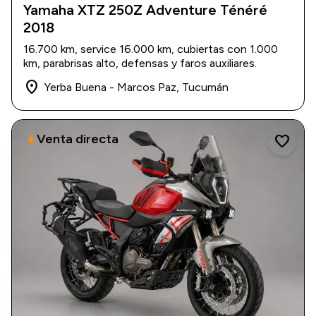
Yamaha XTZ 250Z Adventure Ténéré
2018
2018
|
16.700 km
$ 7.500.000
16.700 km, service 16.000 km, cubiertas con 1.000
km, parabrisas alto, defensas y faros auxiliares.
place
Yerba Buena - Marcos Paz, Tucumán
Venta directa
bolt
favorite