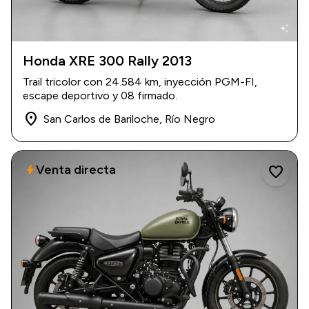
auto_awesome
Honda XRE 300 Rally 2013
2013
|
24.584 km
Trail tricolor con 24.584 km, inyección PGM-FI,
USD 6.700
escape deportivo y 08 firmado.
place
San Carlos de Bariloche, Río Negro
Venta directa
bolt
favorite