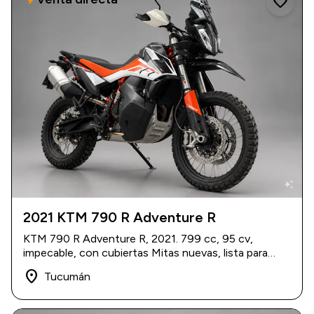
favorite
auto_awesome
2021 KTM 790 R Adventure R
2021
|
13.800 km
KTM 790 R Adventure R, 2021. 799 cc, 95 cv,
USD 22.000
impecable, con cubiertas Mitas nuevas, lista para
viajar.
place
Tucumán