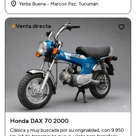
place
Yerba Buena - Marcos Paz, Tucumán
Venta directa
bolt
favorite
auto_awesome
Honda DAX 70 2000
2000
|
9.950 km
Clásica y muy buscada por su originalidad, con 9.950