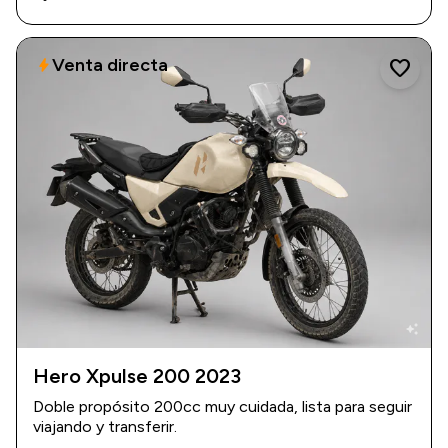
Venta directa
bolt
favorite
auto_awesome
Hero Xpulse 200 2023
2023
|
20.500 km
Doble propósito 200cc muy cuidada, lista para seguir
$ 3.500.000
viajando y transferir.