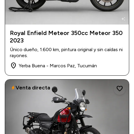
auto_awesome
Royal Enfield Meteor 350cc Meteor 350
2023
2023
|
1.600 km
USD 4.500
Único dueño, 1.600 km, pintura original y sin caídas ni
rayones.
place
Yerba Buena - Marcos Paz, Tucumán
Venta directa
bolt
favorite