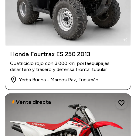
auto_awesome
Honda Fourtrax ES 250 2013
2013
|
3.000 km
Cuatriciclo rojo con 3.000 km, portaequipajes
USD 6.500
delantero y trasero y defensa frontal tubular.
place
Yerba Buena - Marcos Paz, Tucumán
Venta directa
bolt
favorite