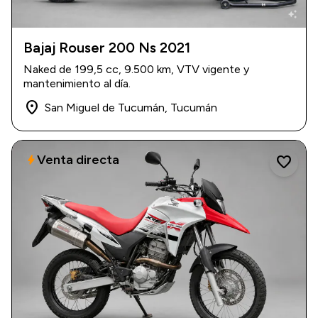
auto_awesome
Bajaj Rouser 200 Ns 2021
2021
|
9.500 km
Naked de 199,5 cc, 9.500 km, VTV vigente y
$ 4.200.000
mantenimiento al día.
place
San Miguel de Tucumán, Tucumán
Venta directa
bolt
favorite