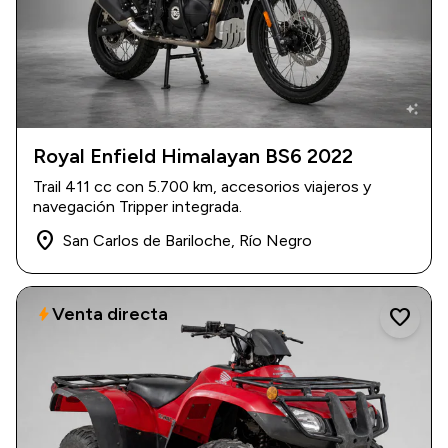
auto_awesome
Royal Enfield Himalayan BS6 2022
2022
|
5.700 km
Trail 411 cc con 5.700 km, accesorios viajeros y
USD 5.100
navegación Tripper integrada.
place
San Carlos de Bariloche, Río Negro
Venta directa
bolt
favorite