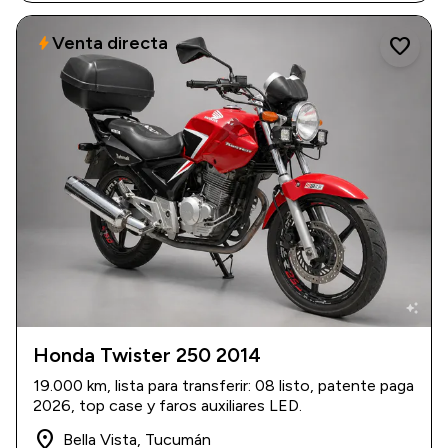
Venta directa
bolt
favorite
auto_awesome
Honda Twister 250 2014
2014
|
19.000 km
19.000 km, lista para transferir: 08 listo, patente paga
$ 5.000.000
2026, top case y faros auxiliares LED.
place
Bella Vista, Tucumán