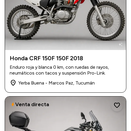
auto_awesome
Honda CRF 150F 150F 2018
2018
|
0 km
Enduro roja y blanca 0 km, con ruedas de rayos,
USD 6.500
neumáticos con tacos y suspensión Pro-Link.
place
Yerba Buena - Marcos Paz, Tucumán
Venta directa
bolt
favorite