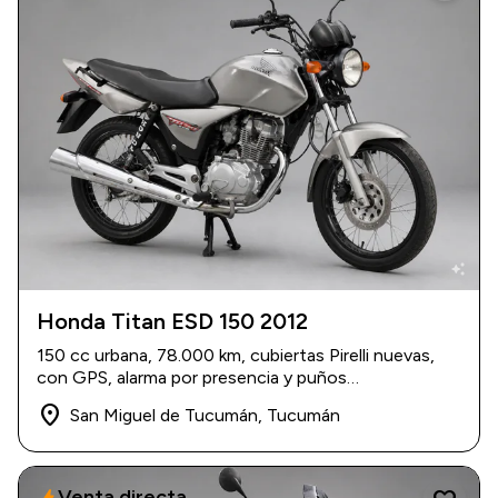
auto_awesome
Honda Titan ESD 150 2012
2012
|
78.000 km
150 cc urbana, 78.000 km, cubiertas Pirelli nuevas,
$ 3.000.000
con GPS, alarma por presencia y puños
calefaccionados. Incluye casco con Bluetooth.
place
San Miguel de Tucumán, Tucumán
Venta directa
bolt