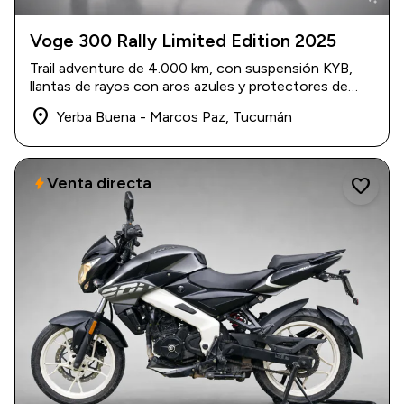
Voge 300 Rally Limited Edition 2025
2025
|
4.000 km
Trail adventure de 4.000 km, con suspensión KYB,
$ 7.200.000
llantas de rayos con aros azules y protectores de
manos.
place
Yerba Buena - Marcos Paz, Tucumán
Venta directa
bolt
favorite