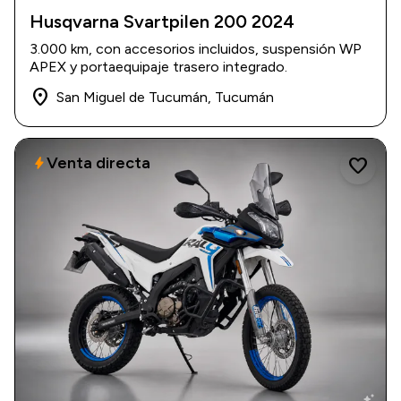
Husqvarna Svartpilen 200 2024
2024
|
3.000 km
3.000 km, con accesorios incluidos, suspensión WP
$ 5.900.000
APEX y portaequipaje trasero integrado.
place
San Miguel de Tucumán, Tucumán
Venta directa
bolt
favorite
auto_awesome