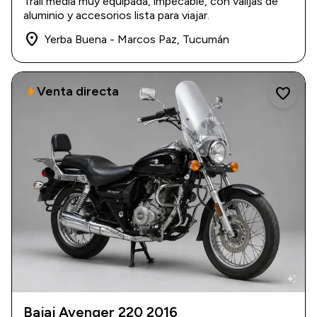
Trail media muy equipada, impecable, con valijas de
$ 14.000.000
aluminio y accesorios lista para viajar.
place
Yerba Buena - Marcos Paz, Tucumán
Venta directa
bolt
favorite
auto_awesome
Bajaj Avenger 220 2016