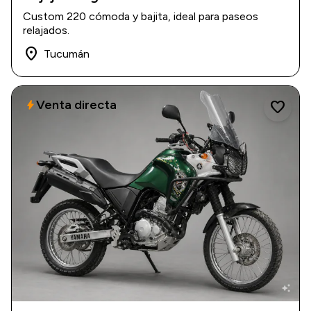
2016
|
22.000 km
Custom 220 cómoda y bajita, ideal para paseos
$ 2.800.000
relajados.
place
Tucumán
Venta directa
bolt
favorite
auto_awesome