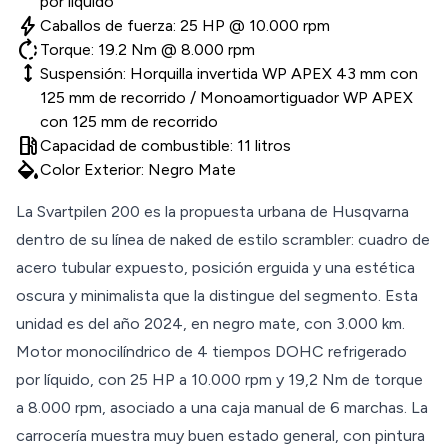
por líquido
bolt
Caballos de fuerza: 25 HP @ 10.000 rpm
rotate_right
Torque: 19.2 Nm @ 8.000 rpm
height
Suspensión: Horquilla invertida WP APEX 43 mm con
125 mm de recorrido / Monoamortiguador WP APEX
con 125 mm de recorrido
local_gas_station
Capacidad de combustible: 11 litros
colors
Color Exterior: Negro Mate
La Svartpilen 200 es la propuesta urbana de Husqvarna
dentro de su línea de naked de estilo scrambler: cuadro de
acero tubular expuesto, posición erguida y una estética
oscura y minimalista que la distingue del segmento. Esta
unidad es del año 2024, en negro mate, con 3.000 km.
Motor monocilíndrico de 4 tiempos DOHC refrigerado
por líquido, con 25 HP a 10.000 rpm y 19,2 Nm de torque
a 8.000 rpm, asociado a una caja manual de 6 marchas. La
carrocería muestra muy buen estado general, con pintura