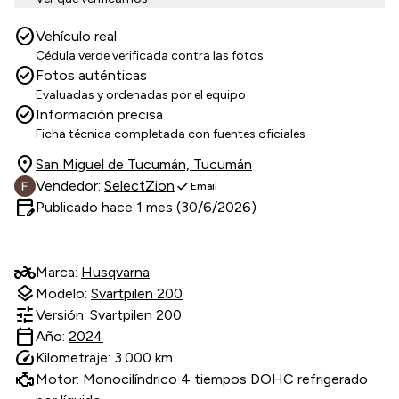
check_circle
Vehículo real
Cédula verde verificada contra las fotos
check_circle
Fotos auténticas
Evaluadas y ordenadas por el equipo
check_circle
Información precisa
Ficha técnica completada con fuentes oficiales
location_on
San Miguel de Tucumán, Tucumán
check
Vendedor:
SelectZion
Email
edit_calendar
Publicado hace 1 mes (30/6/2026)
two_wheeler
Marca:
Husqvarna
layers
Modelo:
Svartpilen 200
tune
Versión: Svartpilen 200
calendar_today
Año:
2024
speed
Kilometraje: 3.000 km
Motor: Monocilíndrico 4 tiempos DOHC refrigerado