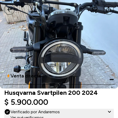
arrow_back
favorite
ios_share
Venta directa
bolt
Husqvarna Svartpilen 200 2024
$ 5.900.000
verified
expand_more
Verificado por Andaremos
Ver qué verificamos